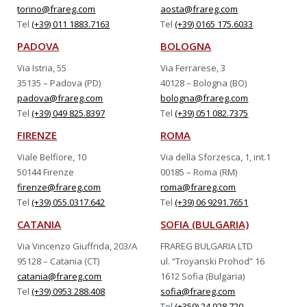
torino@frareg.com
aosta@frareg.com
Tel
(+39) 011 1883.7163
Tel
(+39) 0165 175.6033
PADOVA
BOLOGNA
Via Istria, 55
Via Ferrarese, 3
35135 – Padova (PD)
40128 – Bologna (BO)
padova@frareg.com
bologna@frareg.com
Tel
(+39) 049 825.8397
Tel
(+39) 051 082.7375
FIRENZE
ROMA
Viale Belfiore, 10
Via della Sforzesca, 1, int.1
50144 Firenze
00185 – Roma (RM)
firenze@frareg.com
roma@frareg.com
Tel
(+39) 055.0317.642
Tel
(+39) 06 9291.7651
CATANIA
SOFIA (BULGARIA)
Via Vincenzo Giuffrida, 203/A
FRAREG BULGARIA LTD
95128 – Catania (CT)
ul. “Troyanski Prohod” 16
catania@frareg.com
1612 Sofia (Bulgaria)
Tel
(+39) 0953 288.408
sofia@frareg.com
Tel
(+359) 24 928.720