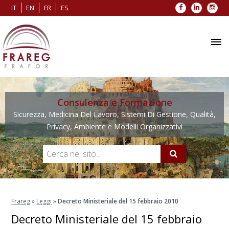
Facebook
LinkedIn
Inst
IT
EN
FR
ES
Consulenza e Formazione
Sicurezza, Medicina Del Lavoro, Sistemi Di Gestione, Qualità,
Privacy, Ambiente e Modelli Organizzativi
Frareg
»
Leggi
»
Decreto Ministeriale del 15 febbraio 2010
Decreto Ministeriale del 15 febbraio