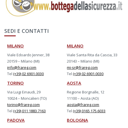
SEDI E CONTATTI
MILANO
MILANO
Viale Edoardo Jenner, 38
Viale Santa Rita da Cascia, 33
20159 – Milano (MI)
20143 – Milano (MI)
info@frareg.com
mi-sr@frareg.com
Tel
(+39) 02 6901.0030
Tel
(+39) 02 6901.0030
TORINO
AOSTA
Via Luigi Einaudi, 29
Regione Borgnalle, 12
10024 – Moncalieri (TO)
11100 – Aosta (AO)
torino@frareg.com
aosta@frareg.com
Tel
(+39) 011 1883.7163
Tel
(+39) 0165 175.6033
PADOVA
BOLOGNA