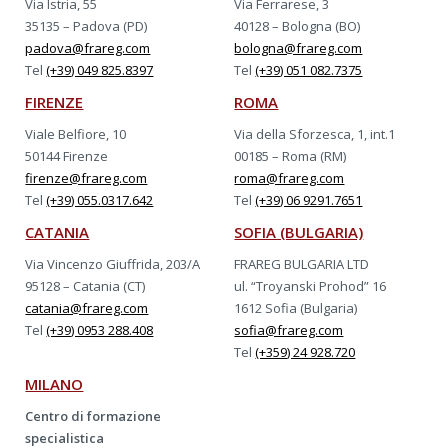
Via Istria, 55
Via Ferrarese, 3
35135 – Padova (PD)
40128 – Bologna (BO)
padova@frareg.com
bologna@frareg.com
Tel
(+39) 049 825.8397
Tel
(+39) 051 082.7375
FIRENZE
ROMA
Viale Belfiore, 10
Via della Sforzesca, 1, int.1
50144 Firenze
00185 – Roma (RM)
firenze@frareg.com
roma@frareg.com
Tel
(+39) 055.0317.642
Tel
(+39) 06 9291.7651
CATANIA
SOFIA (BULGARIA)
Via Vincenzo Giuffrida, 203/A
FRAREG BULGARIA LTD
95128 – Catania (CT)
ul. “Troyanski Prohod” 16
catania@frareg.com
1612 Sofia (Bulgaria)
Tel
(+39) 0953 288.408
sofia@frareg.com
Tel
(+359) 24 928.720
MILANO
Centro di formazione
specialistica