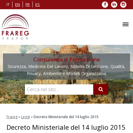
Facebook
LinkedIn
Inst
IT
EN
FR
ES
Consulenza e Formazione
Sicurezza, Medicina Del Lavoro, Sistemi Di Gestione, Qualità,
Privacy, Ambiente e Modelli Organizzativi
Frareg
»
Leggi
»
Decreto Ministeriale del 14 luglio 2015
Decreto Ministeriale del 14 luglio 2015