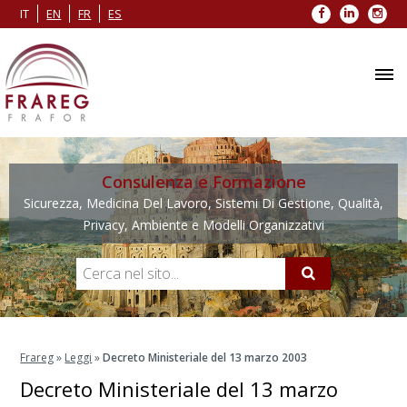
Facebook
LinkedIn
Inst
IT
EN
FR
ES
Consulenza e Formazione
Sicurezza, Medicina Del Lavoro, Sistemi Di Gestione, Qualità,
Privacy, Ambiente e Modelli Organizzativi
Frareg
»
Leggi
»
Decreto Ministeriale del 13 marzo 2003
Decreto Ministeriale del 13 marzo