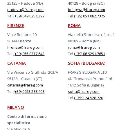
35135 – Padova (PD)
40128 – Bologna (BO)
padova@frareg.com
bologna@frareg.com
Tel
(+39) 049 825.8397
Tel
(+39) 051 082.7375
FIRENZE
ROMA
Viale Belfiore, 10
Via della Sforzesca, 1, int.1
50144 Firenze
00185 – Roma (RM)
firenze@frareg.com
roma@frareg.com
Tel
(+39) 055.0317.642
Tel
(+39) 06 9291.7651
CATANIA
SOFIA (BULGARIA)
Via Vincenzo Giuffrida, 203/A
FRAREG BULGARIA LTD
95128 – Catania (CT)
ul. “Troyanski Prohod” 16
catania@frareg.com
1612 Sofia (Bulgaria)
Tel
(+39) 0953 288.408
sofia@frareg.com
Tel
(+359) 24 928.720
MILANO
Centro di formazione
specialistica
Via Modica, 9