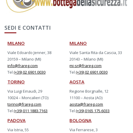
SEDI E CONTATTI
MILANO
MILANO
Viale Edoardo Jenner, 38
Viale Santa Rita da Cascia, 33
20159 – Milano (MI)
20143 – Milano (MI)
info@frareg.com
mi-sr@frareg.com
Tel
(+39) 02 6901.0030
Tel
(+39) 02 6901.0030
TORINO
AOSTA
Via Luigi Einaudi, 29
Regione Borgnalle, 12
10024 – Moncalieri (TO)
11100 – Aosta (AO)
torino@frareg.com
aosta@frareg.com
Tel
(+39) 011 1883.7163
Tel
(+39) 0165 175.6033
PADOVA
BOLOGNA
Via Istria, 55
Via Ferrarese, 3