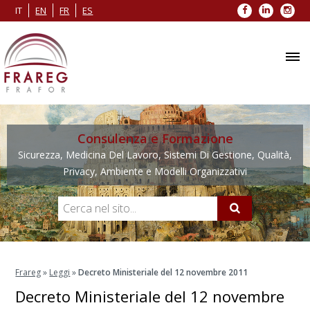
Facebook
LinkedIn
Inst
IT
EN
FR
ES
Consulenza e Formazione
Sicurezza, Medicina Del Lavoro, Sistemi Di Gestione, Qualità,
Privacy, Ambiente e Modelli Organizzativi
Frareg
»
Leggi
»
Decreto Ministeriale del 12 novembre 2011
Decreto Ministeriale del 12 novembre