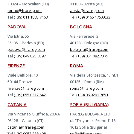
10024 – Moncalieri (TO)
11100 – Aosta (AO)
torino@frareg.com
aosta@frareg.com
Tel
(+39) 011 1883.7163
Tel
(+39) 0165 175.6033
PADOVA
BOLOGNA
Via Istria, 55
Via Ferrarese, 3
35135 – Padova (PD)
40128 – Bologna (BO)
padova@frareg.com
bologna@frareg.com
Tel
(+39) 049 825.8397
Tel
(+39) 051 082.7375
FIRENZE
ROMA
Viale Belfiore, 10
Via della Sforzesca, 1, int.1
50144 Firenze
00185 – Roma (RM)
firenze@frareg.com
roma@frareg.com
Tel
(+39) 055.0317.642
Tel
(+39) 06 9291.7651
CATANIA
SOFIA (BULGARIA)
Via Vincenzo Giuffrida, 203/A
FRAREG BULGARIA LTD
95128 – Catania (CT)
ul. “Troyanski Prohod” 16
catania@frareg.com
1612 Sofia (Bulgaria)
Tel
(+39) 0953 288.408
sofia@frareg.com