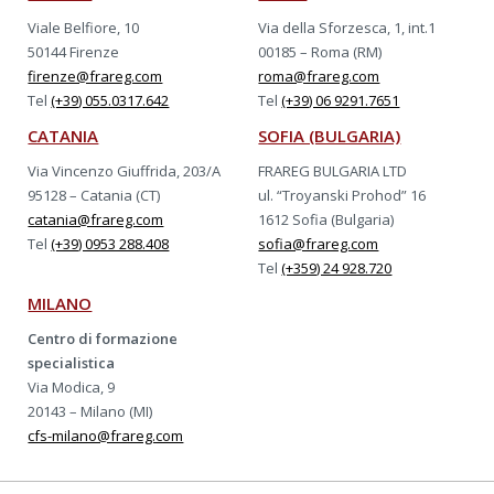
Viale Belfiore, 10
Via della Sforzesca, 1, int.1
50144 Firenze
00185 – Roma (RM)
firenze@frareg.com
roma@frareg.com
Tel
(+39) 055.0317.642
Tel
(+39) 06 9291.7651
CATANIA
SOFIA (BULGARIA)
Via Vincenzo Giuffrida, 203/A
FRAREG BULGARIA LTD
95128 – Catania (CT)
ul. “Troyanski Prohod” 16
catania@frareg.com
1612 Sofia (Bulgaria)
Tel
(+39) 0953 288.408
sofia@frareg.com
Tel
(+359) 24 928.720
MILANO
Centro di formazione
specialistica
Via Modica, 9
20143 – Milano (MI)
cfs-milano@frareg.com