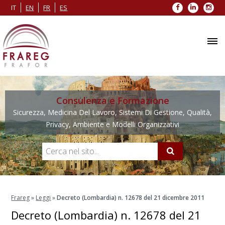
Facebook
LinkedIn
Inst
IT
EN
FR
ES
Consulenza e Formazione
Sicurezza, Medicina Del Lavoro, Sistemi Di Gestione, Qualità,
Privacy, Ambiente e Modelli Organizzativi
Frareg
»
Leggi
»
Decreto (Lombardia) n. 12678 del 21 dicembre 2011
Decreto (Lombardia) n. 12678 del 21