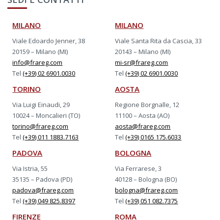
MILANO
MILANO
Viale Edoardo Jenner, 38
Viale Santa Rita da Cascia, 33
20159 – Milano (MI)
20143 – Milano (MI)
info@frareg.com
mi-sr@frareg.com
Tel
(+39) 02 6901.0030
Tel
(+39) 02 6901.0030
TORINO
AOSTA
Via Luigi Einaudi, 29
Regione Borgnalle, 12
10024 – Moncalieri (TO)
11100 – Aosta (AO)
torino@frareg.com
aosta@frareg.com
Tel
(+39) 011 1883.7163
Tel
(+39) 0165 175.6033
PADOVA
BOLOGNA
Via Istria, 55
Via Ferrarese, 3
35135 – Padova (PD)
40128 – Bologna (BO)
padova@frareg.com
bologna@frareg.com
Tel
(+39) 049 825.8397
Tel
(+39) 051 082.7375
FIRENZE
ROMA