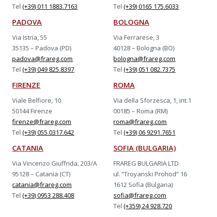
Tel
(+39) 011 1883.7163
Tel
(+39) 0165 175.6033
PADOVA
BOLOGNA
Via Istria, 55
Via Ferrarese, 3
35135 – Padova (PD)
40128 – Bologna (BO)
padova@frareg.com
bologna@frareg.com
Tel
(+39) 049 825.8397
Tel
(+39) 051 082.7375
FIRENZE
ROMA
Viale Belfiore, 10
Via della Sforzesca, 1, int.1
50144 Firenze
00185 – Roma (RM)
firenze@frareg.com
roma@frareg.com
Tel
(+39) 055.0317.642
Tel
(+39) 06 9291.7651
CATANIA
SOFIA (BULGARIA)
Via Vincenzo Giuffrida, 203/A
FRAREG BULGARIA LTD
95128 – Catania (CT)
ul. “Troyanski Prohod” 16
catania@frareg.com
1612 Sofia (Bulgaria)
Tel
(+39) 0953 288.408
sofia@frareg.com
Tel
(+359) 24 928.720