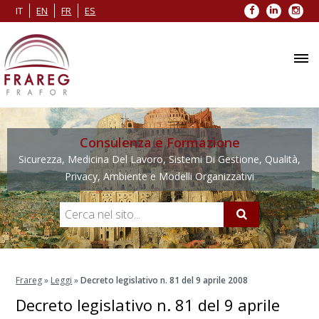
Facebook
LinkedIn
Inst
IT
EN
FR
ES
Consulenza e Formazione
Sicurezza, Medicina Del Lavoro, Sistemi Di Gestione, Qualità,
Privacy, Ambiente e Modelli Organizzativi
Frareg
»
Leggi
»
Decreto legislativo n. 81 del 9 aprile 2008
Decreto legislativo n. 81 del 9 aprile