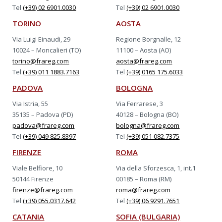
Tel
(+39) 02 6901.0030
Tel
(+39) 02 6901.0030
TORINO
AOSTA
Via Luigi Einaudi, 29
Regione Borgnalle, 12
10024 – Moncalieri (TO)
11100 – Aosta (AO)
torino@frareg.com
aosta@frareg.com
Tel
(+39) 011 1883.7163
Tel
(+39) 0165 175.6033
PADOVA
BOLOGNA
Via Istria, 55
Via Ferrarese, 3
35135 – Padova (PD)
40128 – Bologna (BO)
padova@frareg.com
bologna@frareg.com
Tel
(+39) 049 825.8397
Tel
(+39) 051 082.7375
FIRENZE
ROMA
Viale Belfiore, 10
Via della Sforzesca, 1, int.1
50144 Firenze
00185 – Roma (RM)
firenze@frareg.com
roma@frareg.com
Tel
(+39) 055.0317.642
Tel
(+39) 06 9291.7651
CATANIA
SOFIA (BULGARIA)