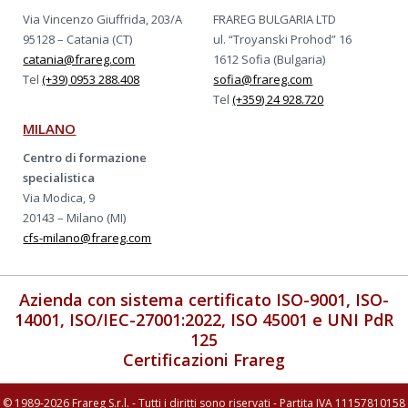
Via Vincenzo Giuffrida, 203/A
FRAREG BULGARIA LTD
95128 – Catania (CT)
ul. “Troyanski Prohod” 16
catania@frareg.com
1612 Sofia (Bulgaria)
Tel
(+39) 0953 288.408
sofia@frareg.com
Tel
(+359) 24 928.720
MILANO
Centro di formazione
specialistica
Via Modica, 9
20143 – Milano (MI)
cfs-milano@frareg.com
Azienda con sistema certificato ISO-9001, ISO-
14001, ISO/IEC-27001:2022, ISO 45001 e UNI PdR
125
Certificazioni Frareg
© 1989-2026 Frareg S.r.l. - Tutti i diritti sono riservati - Partita IVA 11157810158