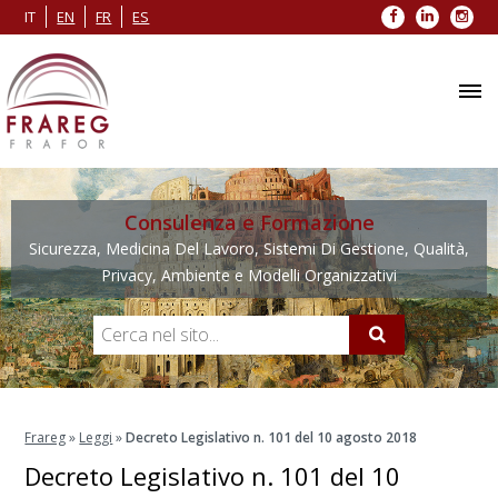
Facebook
LinkedIn
Inst
IT
EN
FR
ES
Consulenza e Formazione
Sicurezza, Medicina Del Lavoro, Sistemi Di Gestione, Qualità,
Privacy, Ambiente e Modelli Organizzativi
Frareg
»
Leggi
»
Decreto Legislativo n. 101 del 10 agosto 2018
Decreto Legislativo n. 101 del 10