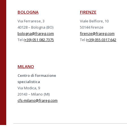
BOLOGNA
FIRENZE
Via Ferrarese, 3
Viale Belfiore, 10
40128 – Bologna (BO)
50144 Firenze
bologna@frareg.com
firenze@frareg.com
Tel
(+39) 051 082.7375
Tel
(+39) 055.0317.642
MILANO
Centro di formazione
specialistica
Via Modica, 9
20143 – Milano (MI)
cfs-milano@frareg.com