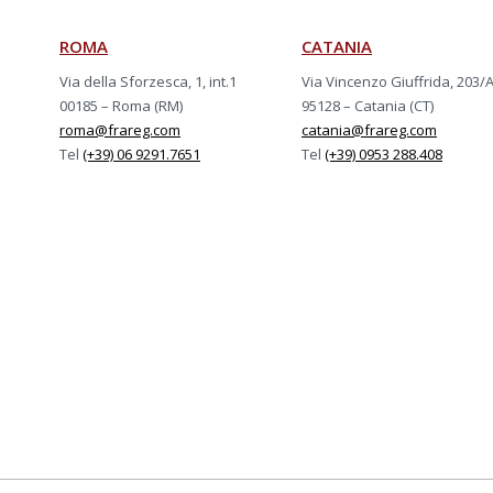
ROMA
CATANIA
Via della Sforzesca, 1, int.1
Via Vincenzo Giuffrida, 203/
00185 – Roma (RM)
95128 – Catania (CT)
roma@frareg.com
catania@frareg.com
Tel
(+39) 06 9291.7651
Tel
(+39) 0953 288.408