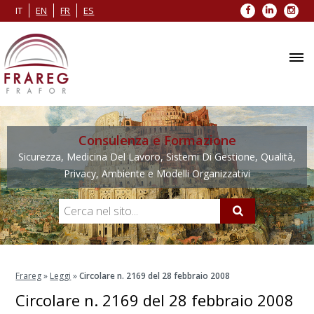
Facebook
LinkedIn
Inst
IT
EN
FR
ES
Consulenza e Formazione
Sicurezza, Medicina Del Lavoro, Sistemi Di Gestione, Qualità,
Privacy, Ambiente e Modelli Organizzativi
Frareg
»
Leggi
»
Circolare n. 2169 del 28 febbraio 2008
Circolare n. 2169 del 28 febbraio 2008