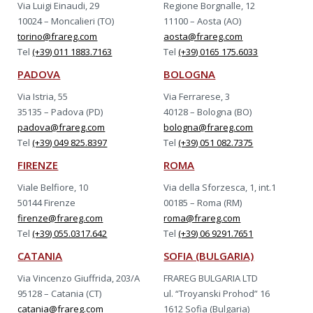
Via Luigi Einaudi, 29
Regione Borgnalle, 12
10024 – Moncalieri (TO)
11100 – Aosta (AO)
torino@frareg.com
aosta@frareg.com
Tel
(+39) 011 1883.7163
Tel
(+39) 0165 175.6033
PADOVA
BOLOGNA
Via Istria, 55
Via Ferrarese, 3
35135 – Padova (PD)
40128 – Bologna (BO)
padova@frareg.com
bologna@frareg.com
Tel
(+39) 049 825.8397
Tel
(+39) 051 082.7375
FIRENZE
ROMA
Viale Belfiore, 10
Via della Sforzesca, 1, int.1
50144 Firenze
00185 – Roma (RM)
firenze@frareg.com
roma@frareg.com
Tel
(+39) 055.0317.642
Tel
(+39) 06 9291.7651
CATANIA
SOFIA (BULGARIA)
Via Vincenzo Giuffrida, 203/A
FRAREG BULGARIA LTD
95128 – Catania (CT)
ul. “Troyanski Prohod” 16
catania@frareg.com
1612 Sofia (Bulgaria)