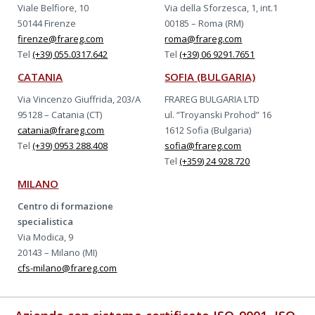
Viale Belfiore, 10
Via della Sforzesca, 1, int.1
50144 Firenze
00185 – Roma (RM)
firenze@frareg.com
roma@frareg.com
Tel
(+39) 055.0317.642
Tel
(+39) 06 9291.7651
CATANIA
SOFIA (BULGARIA)
Via Vincenzo Giuffrida, 203/A
FRAREG BULGARIA LTD
95128 – Catania (CT)
ul. “Troyanski Prohod” 16
catania@frareg.com
1612 Sofia (Bulgaria)
Tel
(+39) 0953 288.408
sofia@frareg.com
Tel
(+359) 24 928.720
MILANO
Centro di formazione
specialistica
Via Modica, 9
20143 – Milano (MI)
cfs-milano@frareg.com