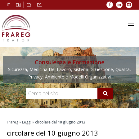
Facebook
LinkedIn
Inst
IT
EN
FR
ES
Consulenza e Formazione
Sicurezza, Medicina Del Lavoro, Sistemi Di Gestione, Qualità,
Privacy, Ambiente e Modelli Organizzativi
Frareg
»
Leggi
»
circolare del 10 giugno 2013
circolare del 10 giugno 2013