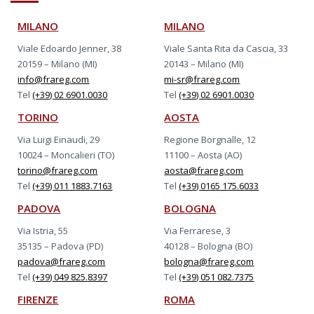
MILANO
MILANO
Viale Edoardo Jenner, 38
Viale Santa Rita da Cascia, 33
20159 – Milano (MI)
20143 – Milano (MI)
info@frareg.com
mi-sr@frareg.com
Tel
(+39) 02 6901.0030
Tel
(+39) 02 6901.0030
TORINO
AOSTA
Via Luigi Einaudi, 29
Regione Borgnalle, 12
10024 – Moncalieri (TO)
11100 – Aosta (AO)
torino@frareg.com
aosta@frareg.com
Tel
(+39) 011 1883.7163
Tel
(+39) 0165 175.6033
PADOVA
BOLOGNA
Via Istria, 55
Via Ferrarese, 3
35135 – Padova (PD)
40128 – Bologna (BO)
padova@frareg.com
bologna@frareg.com
Tel
(+39) 049 825.8397
Tel
(+39) 051 082.7375
FIRENZE
ROMA