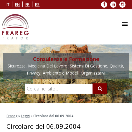
Facebook
LinkedIn
Inst
IT
EN
FR
ES
Consulenza e Formazione
Sicurezza, Medicina Del Lavoro, Sistemi Di Gestione, Qualità,
Privacy, Ambiente e Modelli Organizzativi
Frareg
»
Leggi
»
Circolare del 06.09.2004
Circolare del 06.09.2004