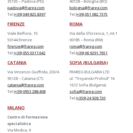
35135 – Padova (PD)
40128 – Bologna (BO)
padova@frareg.com
bologna@frareg.com
Tel
(+39) 049 825.8397
Tel
(+39) 051 082.7375
FIRENZE
ROMA
Viale Belfiore, 10
Via della Sforzesca, 1, int.1
50144 Firenze
00185 – Roma (RM)
firenze@frareg.com
roma@frareg.com
Tel
(+39) 055.0317.642
Tel
(+39) 06 9291.7651
CATANIA
SOFIA (BULGARIA)
Via Vincenzo Giuffrida, 203/A
FRAREG BULGARIA LTD
95128 – Catania (CT)
ul. “Troyanski Prohod” 16
catania@frareg.com
1612 Sofia (Bulgaria)
Tel
(+39) 0953 288.408
sofia@frareg.com
Tel
(+359) 24 928.720
MILANO
Centro di formazione
specialistica
Via Modica, 9