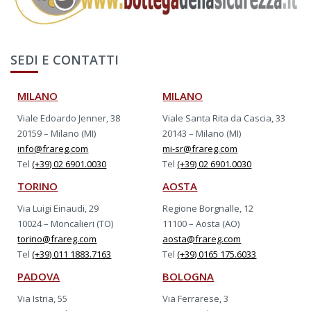
SEDI E CONTATTI
MILANO
MILANO
Viale Edoardo Jenner, 38
Viale Santa Rita da Cascia, 33
20159 – Milano (MI)
20143 – Milano (MI)
info@frareg.com
mi-sr@frareg.com
Tel
(+39) 02 6901.0030
Tel
(+39) 02 6901.0030
TORINO
AOSTA
Via Luigi Einaudi, 29
Regione Borgnalle, 12
10024 – Moncalieri (TO)
11100 – Aosta (AO)
torino@frareg.com
aosta@frareg.com
Tel
(+39) 011 1883.7163
Tel
(+39) 0165 175.6033
PADOVA
BOLOGNA
Via Istria, 55
Via Ferrarese, 3