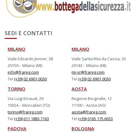
SEDI E CONTATTI
MILANO
MILANO
Viale Edoardo Jenner, 38
Viale Santa Rita da Cascia, 33
20159 – Milano (MI)
20143 – Milano (MI)
info@frareg.com
mi-sr@frareg.com
Tel
(+39) 02 6901.0030
Tel
(+39) 02 6901.0030
TORINO
AOSTA
Via Luigi Einaudi, 29
Regione Borgnalle, 12
10024 – Moncalieri (TO)
11100 – Aosta (AO)
torino@frareg.com
aosta@frareg.com
Tel
(+39) 011 1883.7163
Tel
(+39) 0165 175.6033
PADOVA
BOLOGNA