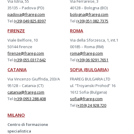
Via Istria, 55
Via Ferrarese, 3
35135 – Padova (PD)
40128 – Bologna (BO)
padova@frareg.com
bologna@frareg.com
Tel
(+39) 049 825.8397
Tel
(+39) 051 082.7375
FIRENZE
ROMA
Viale Belfiore, 10
Via della Sforzesca, 1, int.1
50144 Firenze
00185 – Roma (RM)
firenze@frareg.com
roma@frareg.com
Tel
(+39) 055.0317.642
Tel
(+39) 06 9291.7651
CATANIA
SOFIA (BULGARIA)
Via Vincenzo Giuffrida, 203/A
FRAREG BULGARIA LTD
95128 – Catania (CT)
ul. “Troyanski Prohod” 16
catania@frareg.com
1612 Sofia (Bulgaria)
Tel
(+39) 0953 288.408
sofia@frareg.com
Tel
(+359) 24 928.720
MILANO
Centro di formazione
specialistica