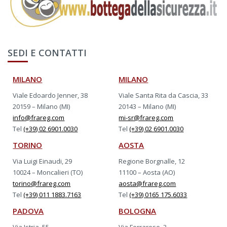
SEDI E CONTATTI
MILANO
MILANO
Viale Edoardo Jenner, 38
Viale Santa Rita da Cascia, 33
20159 – Milano (MI)
20143 – Milano (MI)
info@frareg.com
mi-sr@frareg.com
Tel
(+39) 02 6901.0030
Tel
(+39) 02 6901.0030
TORINO
AOSTA
Via Luigi Einaudi, 29
Regione Borgnalle, 12
10024 – Moncalieri (TO)
11100 – Aosta (AO)
torino@frareg.com
aosta@frareg.com
Tel
(+39) 011 1883.7163
Tel
(+39) 0165 175.6033
PADOVA
BOLOGNA
Via Istria, 55
Via Ferrarese, 3