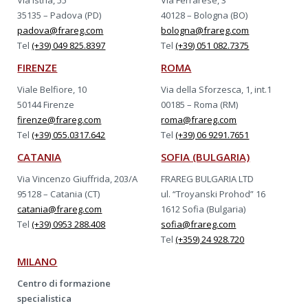
35135 – Padova (PD)
40128 – Bologna (BO)
padova@frareg.com
bologna@frareg.com
Tel
(+39) 049 825.8397
Tel
(+39) 051 082.7375
FIRENZE
ROMA
Viale Belfiore, 10
Via della Sforzesca, 1, int.1
50144 Firenze
00185 – Roma (RM)
firenze@frareg.com
roma@frareg.com
Tel
(+39) 055.0317.642
Tel
(+39) 06 9291.7651
CATANIA
SOFIA (BULGARIA)
Via Vincenzo Giuffrida, 203/A
FRAREG BULGARIA LTD
95128 – Catania (CT)
ul. “Troyanski Prohod” 16
catania@frareg.com
1612 Sofia (Bulgaria)
Tel
(+39) 0953 288.408
sofia@frareg.com
Tel
(+359) 24 928.720
MILANO
Centro di formazione
specialistica