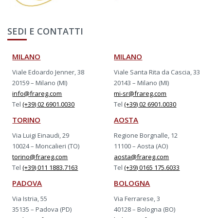
SEDI E CONTATTI
MILANO
MILANO
Viale Edoardo Jenner, 38
Viale Santa Rita da Cascia, 33
20159 – Milano (MI)
20143 – Milano (MI)
info@frareg.com
mi-sr@frareg.com
Tel
(+39) 02 6901.0030
Tel
(+39) 02 6901.0030
TORINO
AOSTA
Via Luigi Einaudi, 29
Regione Borgnalle, 12
10024 – Moncalieri (TO)
11100 – Aosta (AO)
torino@frareg.com
aosta@frareg.com
Tel
(+39) 011 1883.7163
Tel
(+39) 0165 175.6033
PADOVA
BOLOGNA
Via Istria, 55
Via Ferrarese, 3
35135 – Padova (PD)
40128 – Bologna (BO)