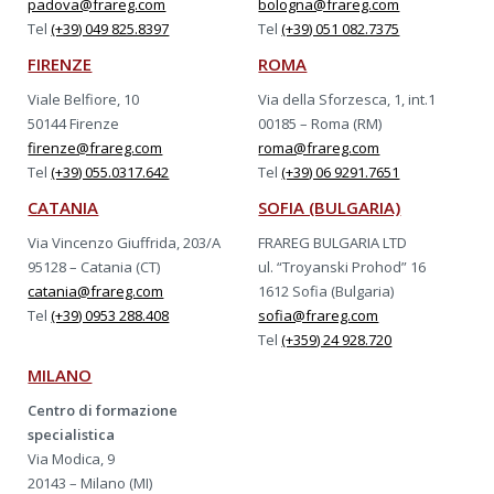
padova@frareg.com
bologna@frareg.com
Tel
(+39) 049 825.8397
Tel
(+39) 051 082.7375
FIRENZE
ROMA
Viale Belfiore, 10
Via della Sforzesca, 1, int.1
50144 Firenze
00185 – Roma (RM)
firenze@frareg.com
roma@frareg.com
Tel
(+39) 055.0317.642
Tel
(+39) 06 9291.7651
CATANIA
SOFIA (BULGARIA)
Via Vincenzo Giuffrida, 203/A
FRAREG BULGARIA LTD
95128 – Catania (CT)
ul. “Troyanski Prohod” 16
catania@frareg.com
1612 Sofia (Bulgaria)
Tel
(+39) 0953 288.408
sofia@frareg.com
Tel
(+359) 24 928.720
MILANO
Centro di formazione
specialistica
Via Modica, 9
20143 – Milano (MI)