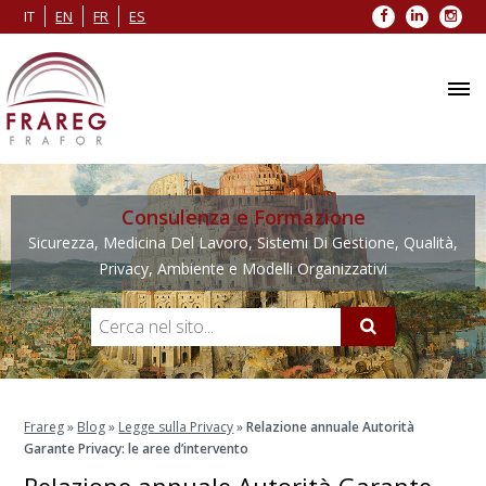
Facebook
LinkedIn
Inst
IT
EN
FR
ES
Consulenza e Formazione
Sicurezza, Medicina Del Lavoro, Sistemi Di Gestione, Qualità,
Privacy, Ambiente e Modelli Organizzativi
Frareg
»
Blog
»
Legge sulla Privacy
»
Relazione annuale Autorità
Garante Privacy: le aree d’intervento