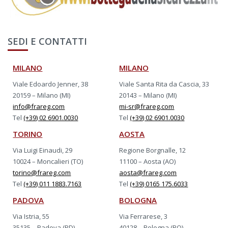
SEDI E CONTATTI
MILANO
MILANO
Viale Edoardo Jenner, 38
Viale Santa Rita da Cascia, 33
20159 – Milano (MI)
20143 – Milano (MI)
info@frareg.com
mi-sr@frareg.com
Tel
(+39) 02 6901.0030
Tel
(+39) 02 6901.0030
TORINO
AOSTA
Via Luigi Einaudi, 29
Regione Borgnalle, 12
10024 – Moncalieri (TO)
11100 – Aosta (AO)
torino@frareg.com
aosta@frareg.com
Tel
(+39) 011 1883.7163
Tel
(+39) 0165 175.6033
PADOVA
BOLOGNA
Via Istria, 55
Via Ferrarese, 3
35135 – Padova (PD)
40128 – Bologna (BO)