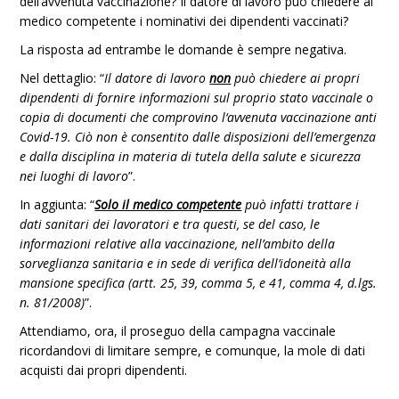
dell’avvenuta vaccinazione? Il datore di lavoro può chiedere al
medico competente i nominativi dei dipendenti vaccinati?
La risposta ad entrambe le domande è sempre negativa.
Nel dettaglio: “
Il datore di lavoro
non
può chiedere ai propri
dipendenti di fornire informazioni sul proprio stato vaccinale o
copia di documenti che comprovino l‘avvenuta vaccinazione anti
Covid-19. Ciò non è consentito dalle disposizioni dell’emergenza
e dalla disciplina in materia di tutela della salute e sicurezza
nei luoghi di lavoro
”.
In aggiunta: “
Solo il medico competente
può infatti trattare i
dati sanitari dei lavoratori e tra questi, se del caso, le
informazioni relative alla vaccinazione, nell’ambito della
sorveglianza sanitaria e in sede di verifica dell’idoneità alla
mansione specifica (artt. 25, 39, comma 5, e 41, comma 4, d.lgs.
n. 81/2008)
”.
Attendiamo, ora, il proseguo della campagna vaccinale
ricordandovi di limitare sempre, e comunque, la mole di dati
acquisti dai propri dipendenti.