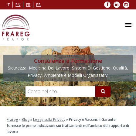
Facebook
LinkedIn
Inst
IT
EN
FR
ES
Consulenza e Formazione
Sicurezza, Medicina Del Lavoro, Sistemi Di Gestione, Qualità,
Privacy, Ambiente e Modelli Organizzativi
Frareg
»
Blog
»
Legge sulla Privacy
»
Privacy e Vaccini: il Garante
fornisce le prime indicazioni sui trattamenti nell’ambito del rapporto di
lavoro