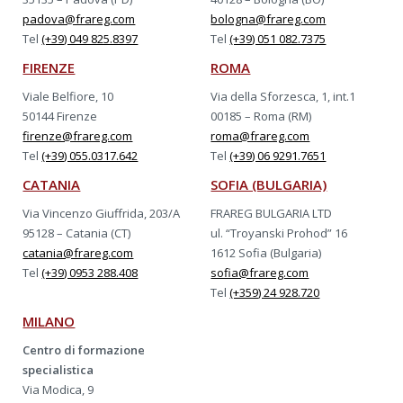
padova@frareg.com
bologna@frareg.com
Tel
(+39) 049 825.8397
Tel
(+39) 051 082.7375
FIRENZE
ROMA
Viale Belfiore, 10
Via della Sforzesca, 1, int.1
50144 Firenze
00185 – Roma (RM)
firenze@frareg.com
roma@frareg.com
Tel
(+39) 055.0317.642
Tel
(+39) 06 9291.7651
CATANIA
SOFIA (BULGARIA)
Via Vincenzo Giuffrida, 203/A
FRAREG BULGARIA LTD
95128 – Catania (CT)
ul. “Troyanski Prohod” 16
catania@frareg.com
1612 Sofia (Bulgaria)
Tel
(+39) 0953 288.408
sofia@frareg.com
Tel
(+359) 24 928.720
MILANO
Centro di formazione
specialistica
Via Modica, 9