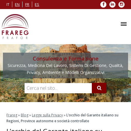
Facebook
LinkedIn
Inst
IT
EN
FR
ES
Consulenza e Formazione
Sicurezza, Medicina Del Lavoro, Sistemi Di Gestione, Qualità,
Privacy, Ambiente e Modelli Organizzativi
Frareg
»
Blog
»
Legge sulla Privacy
»
L’occhio del Garante italiano su
Regioni, Province autonome e società controllate