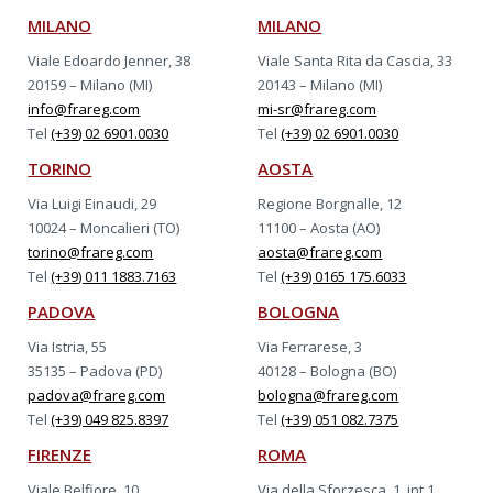
MILANO
MILANO
Viale Edoardo Jenner, 38
Viale Santa Rita da Cascia, 33
20159 – Milano (MI)
20143 – Milano (MI)
info@frareg.com
mi-sr@frareg.com
Tel
(+39) 02 6901.0030
Tel
(+39) 02 6901.0030
TORINO
AOSTA
Via Luigi Einaudi, 29
Regione Borgnalle, 12
10024 – Moncalieri (TO)
11100 – Aosta (AO)
torino@frareg.com
aosta@frareg.com
Tel
(+39) 011 1883.7163
Tel
(+39) 0165 175.6033
PADOVA
BOLOGNA
Via Istria, 55
Via Ferrarese, 3
35135 – Padova (PD)
40128 – Bologna (BO)
padova@frareg.com
bologna@frareg.com
Tel
(+39) 049 825.8397
Tel
(+39) 051 082.7375
FIRENZE
ROMA
Viale Belfiore, 10
Via della Sforzesca, 1, int.1