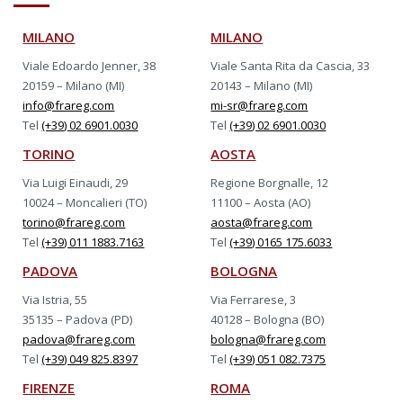
MILANO
MILANO
Viale Edoardo Jenner, 38
Viale Santa Rita da Cascia, 33
20159 – Milano (MI)
20143 – Milano (MI)
info@frareg.com
mi-sr@frareg.com
Tel
(+39) 02 6901.0030
Tel
(+39) 02 6901.0030
TORINO
AOSTA
Via Luigi Einaudi, 29
Regione Borgnalle, 12
10024 – Moncalieri (TO)
11100 – Aosta (AO)
torino@frareg.com
aosta@frareg.com
Tel
(+39) 011 1883.7163
Tel
(+39) 0165 175.6033
PADOVA
BOLOGNA
Via Istria, 55
Via Ferrarese, 3
35135 – Padova (PD)
40128 – Bologna (BO)
padova@frareg.com
bologna@frareg.com
Tel
(+39) 049 825.8397
Tel
(+39) 051 082.7375
FIRENZE
ROMA