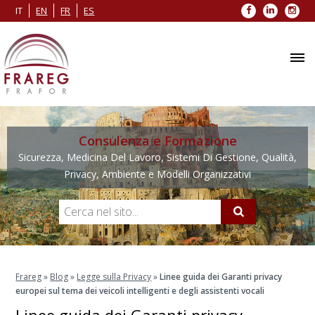
Facebook
LinkedIn
Inst
IT
EN
FR
ES
Consulenza e Formazione
Sicurezza, Medicina Del Lavoro, Sistemi Di Gestione, Qualità,
Privacy, Ambiente e Modelli Organizzativi
Frareg
»
Blog
»
Legge sulla Privacy
»
Linee guida dei Garanti privacy
europei sul tema dei veicoli intelligenti e degli assistenti vocali