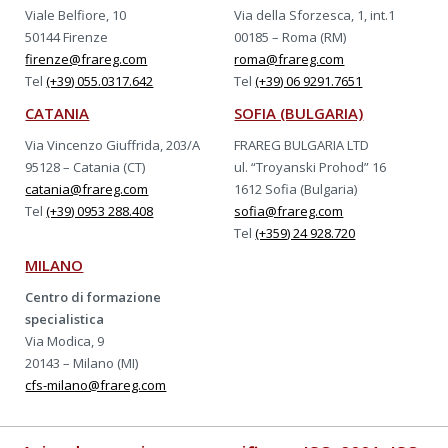
Viale Belfiore, 10
Via della Sforzesca, 1, int.1
50144 Firenze
00185 – Roma (RM)
firenze@frareg.com
roma@frareg.com
Tel
(+39) 055.0317.642
Tel
(+39) 06 9291.7651
CATANIA
SOFIA (BULGARIA)
Via Vincenzo Giuffrida, 203/A
FRAREG BULGARIA LTD
95128 – Catania (CT)
ul. “Troyanski Prohod” 16
catania@frareg.com
1612 Sofia (Bulgaria)
Tel
(+39) 0953 288.408
sofia@frareg.com
Tel
(+359) 24 928.720
MILANO
Centro di formazione
specialistica
Via Modica, 9
20143 – Milano (MI)
cfs-milano@frareg.com