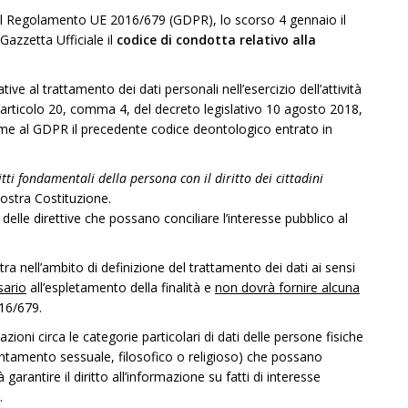
del Regolamento UE 2016/679 (GDPR), lo scorso 4 gennaio il
Gazzetta Ufficiale il
codice di condotta relativo alla
tive al trattamento dei dati personali nell’esercizio dell’attività
ll’articolo 20, comma 4, del decreto legislativo 10 agosto 2018,
me al GDPR il precedente codice deontologico entrato in
tti fondamentali della persona con il diritto dei cittadini
nostra Costituzione.
delle direttive che possano conciliare l’interesse pubblico al
tra nell’ambito di definizione del trattamento dei dati ai sensi
sario
all’espletamento della finalità e
non dovrà fornire alcuna
016/679.
ioni circa le categorie particolari di dati delle persone fisiche
 orientamento sessuale, filosofico o religioso) che possano
à garantire il diritto all’informazione su fatti di interesse
.