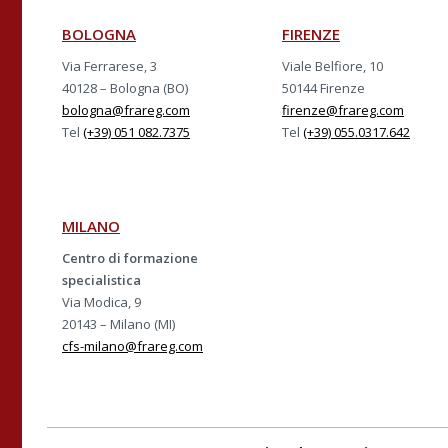
BOLOGNA
FIRENZE
Via Ferrarese, 3
Viale Belfiore, 10
40128 – Bologna (BO)
50144 Firenze
bologna@frareg.com
firenze@frareg.com
Tel
(+39) 051 082.7375
Tel
(+39) 055.0317.642
MILANO
Centro di formazione
specialistica
Via Modica, 9
20143 – Milano (MI)
cfs-milano@frareg.com