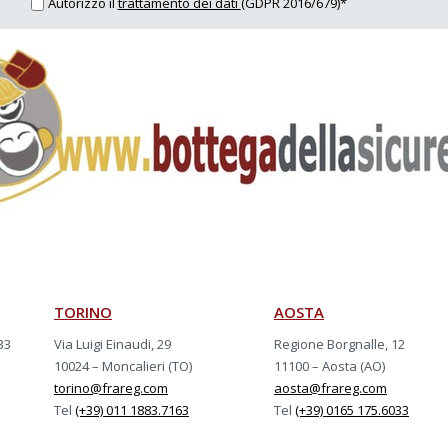
Autorizzo il
trattamento dei dati
(GDPR 2016/679)*
TORINO
AOSTA
33
Via Luigi Einaudi, 29
Regione Borgnalle, 12
10024 – Moncalieri (TO)
11100 – Aosta (AO)
torino@frareg.com
aosta@frareg.com
Tel
(+39) 011 1883.7163
Tel
(+39) 0165 175.6033