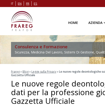
IT
EN
FR
ES
HOME
AZIENDA
Consulenza e Formazione
Sicurezza, Medicina Del Lavoro, Sistemi Di Gestione, Qualit
Frareg
»
Blog
»
Legge sulla Privacy
»
Le nuove regole deontologiche sul 
Gazzetta Ufficiale
Le nuove regole deontolo
dati per la professione gi
Gazzetta Ufficiale