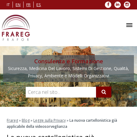
Facebook
LinkedIn
Inst
IT
EN
FR
ES
Consulenza e Formazione
Sicurezza, Medicina Del Lavoro, Sistemi Di Gestione, Qualità,
Privacy, Ambiente e Modelli Organizzativi
Frareg
»
Blog
»
Legge sulla Privacy
»
La nuova cartellonistica già
applicabile della videosorveglianza