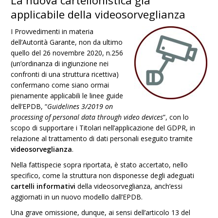
La nuova cartellonistica già
applicabile della videosorveglianza
I Provvedimenti in materia
dell’Autorità Garante, non da ultimo
quello del 26 novembre 2020, n.256
(un’ordinanza di ingiunzione nei
confronti di una struttura ricettiva)
confermano come siano ormai
pienamente applicabili le linee guide
dell’EPDB, “
Guidelines 3/2019 on
processing of personal data through video devices
”, con lo
scopo di supportare i Titolari nell’applicazione del GDPR, in
relazione al trattamento di dati personali eseguito tramite
videosorveglianza
.
Nella fattispecie sopra riportata, è stato accertato, nello
specifico, come la struttura non disponesse degli adeguati
cartelli informativi
della videosorveglianza, anch’essi
aggiornati in un nuovo modello dall’EPDB.
Una grave omissione, dunque, ai sensi dell’articolo 13 del