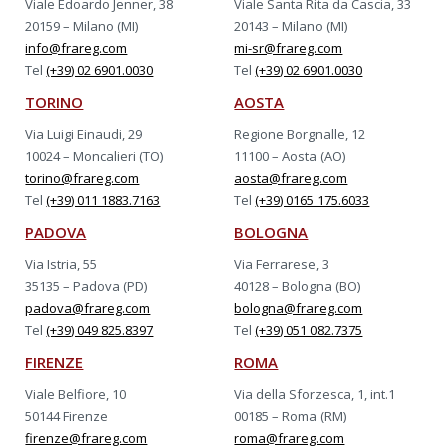
Viale Edoardo Jenner, 38
Viale Santa Rita da Cascia, 33
20159 – Milano (MI)
20143 – Milano (MI)
info@frareg.com
mi-sr@frareg.com
Tel
(+39) 02 6901.0030
Tel
(+39) 02 6901.0030
TORINO
AOSTA
Via Luigi Einaudi, 29
Regione Borgnalle, 12
10024 – Moncalieri (TO)
11100 – Aosta (AO)
torino@frareg.com
aosta@frareg.com
Tel
(+39) 011 1883.7163
Tel
(+39) 0165 175.6033
PADOVA
BOLOGNA
Via Istria, 55
Via Ferrarese, 3
35135 – Padova (PD)
40128 – Bologna (BO)
padova@frareg.com
bologna@frareg.com
Tel
(+39) 049 825.8397
Tel
(+39) 051 082.7375
FIRENZE
ROMA
Viale Belfiore, 10
Via della Sforzesca, 1, int.1
50144 Firenze
00185 – Roma (RM)
firenze@frareg.com
roma@frareg.com