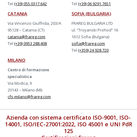
Tel
(+39) 055.0317.642
Tel
(+39) 06 9291.7651
CATANIA
SOFIA (BULGARIA)
Via Vincenzo Giuffrida, 203/A
FRAREG BULGARIA LTD
95128 – Catania (CT)
ul. “Troyanski Prohod” 16
catania@frareg.com
1612 Sofia (Bulgaria)
Tel
(+39) 0953 288.408
sofia@frareg.com
Tel
(+359) 24 928.720
MILANO
Centro di formazione
specialistica
Via Modica, 9
20143 – Milano (MI)
cfs-milano@frareg.com
Azienda con sistema certificato ISO-9001, ISO-
14001, ISO/IEC-27001:2022, ISO 45001 e UNI PdR
125