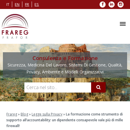
Facebook
LinkedIn
Inst
IT
EN
FR
ES
Consulenza e Formazione
Sicurezza, Medicina Del Lavoro, Sistemi Di Gestione, Qualità,
Privacy, Ambiente e Modelli Organizzativi
Frareg
»
Blog
»
Legge sulla Privacy
»
La formazione come strumento di
supporto all’accountability: un dipendente consapevole vale più di mille
firewall!