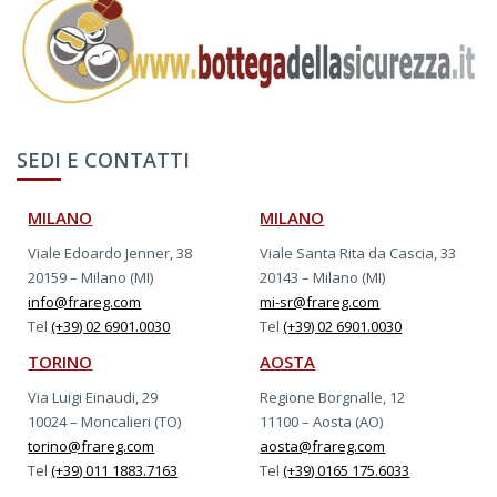
SEDI E CONTATTI
MILANO
MILANO
Viale Edoardo Jenner, 38
Viale Santa Rita da Cascia, 33
20159 – Milano (MI)
20143 – Milano (MI)
info@frareg.com
mi-sr@frareg.com
Tel
(+39) 02 6901.0030
Tel
(+39) 02 6901.0030
TORINO
AOSTA
Via Luigi Einaudi, 29
Regione Borgnalle, 12
10024 – Moncalieri (TO)
11100 – Aosta (AO)
torino@frareg.com
aosta@frareg.com
Tel
(+39) 011 1883.7163
Tel
(+39) 0165 175.6033