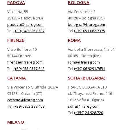
PADOVA
BOLOGNA
Via Istria, 55
Via Ferrarese, 3
35135 – Padova (PD)
40128 – Bologna (BO)
padova@frareg.com
bologna@frareg.com
Tel
(+39) 049 825.8397
Tel
(+39) 051 082.7375
FIRENZE
ROMA
Viale Belfiore, 10
Via della Sforzesca, 1, int.1
50144 Firenze
00185 – Roma (RM)
firenze@frareg.com
roma@frareg.com
Tel
(+39) 055.0317.642
Tel
(+39) 06 9291.7651
CATANIA
SOFIA (BULGARIA)
Via Vincenzo Giuffrida, 203/A
FRAREG BULGARIA LTD
95128 – Catania (CT)
ul. “Troyanski Prohod” 16
catania@frareg.com
1612 Sofia (Bulgaria)
Tel
(+39) 0953 288.408
sofia@frareg.com
Tel
(+359) 24 928.720
MILANO