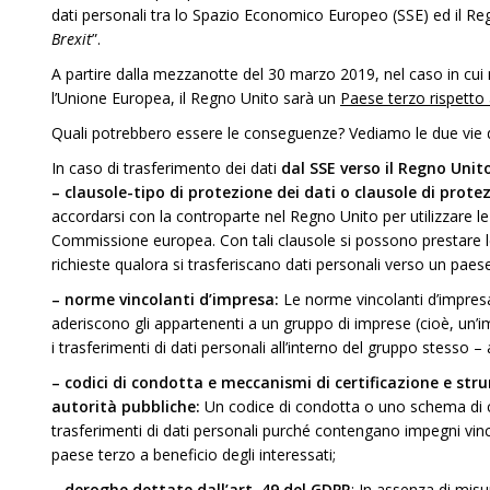
dati personali tra lo Spazio Economico Europeo (SSE) ed il Re
Brexit
”.
A partire dalla mezzanotte del 30 marzo 2019, nel caso in cui
l’Unione Europea, il Regno Unito sarà un
Paese terzo rispetto
Quali potrebbero essere le conseguenze? Vediamo le due vie di
In caso di trasferimento dei dati
dal SSE verso il Regno Unit
– clausole-tipo di protezione dei dati o clausole di prote
accordarsi con la controparte nel Regno Unito per utilizzare le
Commissione europea. Con tali clausole si possono prestare l
richieste qualora si trasferiscano dati personali verso un paes
– norme vincolanti d’impresa:
Le norme vincolanti d’impresa
aderiscono gli appartenenti a un gruppo di imprese (cioè, un’im
i trasferimenti di dati personali all’interno del gruppo stesso – 
– codici di condotta e meccanismi di certificazione e stru
autorità pubbliche:
Un codice di condotta o uno schema di ce
trasferimenti di dati personali purché contengano impegni vinco
paese terzo a beneficio degli interessati;
– deroghe dettate dall’art. 49 del GDPR
: In assenza di misur