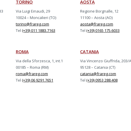
TORINO
AOSTA
33
Via Luigi Einaudi, 29
Regione Borgnalle, 12
10024 – Moncalieri (TO)
11100 – Aosta (AO)
torino@frareg.com
aosta@frareg.com
Tel
(+39) 011 1883.7163
Tel
(+39) 0165 175.6033
ROMA
CATANIA
Via della Sforzesca, 1, int.1
Via Vincenzo Giuffrida, 203/
00185 – Roma (RM)
95128 – Catania (CT)
roma@frareg.com
catania@frareg.com
Tel
(+39) 06 9291.7651
Tel
(+39) 0953 288.408