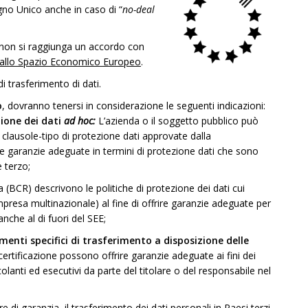
gno Unico anche in caso di “
no-deal
 non si raggiunga un accordo con
 allo Spazio Economico Europeo
.
 trasferimento di dati.
o
, dovranno tenersi in considerazione le seguenti indicazioni:
zione dei dati
ad hoc:
L’azienda o il soggetto pubblico può
 clausole-tipo di protezione dati approvate dalla
e garanzie adeguate in termini di protezione dati che sono
e terzo;
 (BCR) descrivono le politiche di protezione dei dati cui
presa multinazionale) al fine di offrire garanzie adeguate per
anche al di fuori del SEE;
menti specifici di trasferimento a disposizione delle
rtificazione possono offrire garanzie adeguate ai fini dei
lanti ed esecutivi da parte del titolare o del responsabile nel
e di garanzia, il trasferimento dei dati personali in Paesi terzi