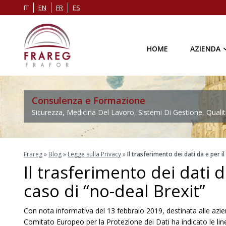
IT
EN
FR
ES
HOME
AZIENDA
Consulenza e Formazione
Sicurezza, Medicina Del Lavoro, Sistemi Di Gestione, Qualit
Frareg
»
Blog
»
Legge sulla Privacy
»
Il trasferimento dei dati da e per i
Il trasferimento dei dati d
caso di “no-deal Brexit”
Con nota informativa del 13 febbraio 2019, destinata alle azien
Comitato Europeo per la Protezione dei Dati ha indicato le line