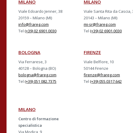
MILANO
MILANO
Viale Edoardo Jenner, 38
Viale Santa Rita da Cascia, 
20159 – Milano (MI)
20143 – Milano (MI)
info@frareg.com
mi-sr@frareg.com
Tel
(+39) 02 6901.0030
Tel
(+39) 02 6901.0030
BOLOGNA
FIRENZE
Via Ferrarese, 3
Viale Belfiore, 10
40128 – Bologna (BO)
50144 Firenze
bologna@frareg.com
firenze@frareg.com
Tel
(+39) 051 082.7375
Tel
(+39) 055.0317.642
MILANO
Centro di formazione
specialistica
Via Modica, 9