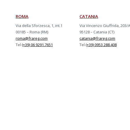
ROMA
CATANIA
Via della Sforzesca, 1, int.1
Via Vincenzo Giuffrida, 203/
00185 – Roma (RM)
95128 – Catania (CT)
roma@frareg.com
catania@frareg.com
Tel
(+39) 06 9291.7651
Tel
(+39) 0953 288.408