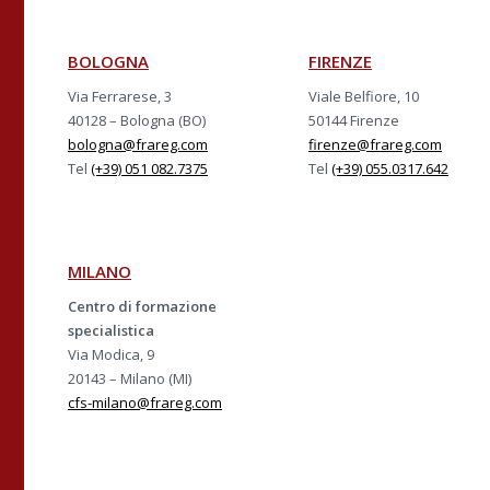
BOLOGNA
FIRENZE
Via Ferrarese, 3
Viale Belfiore, 10
40128 – Bologna (BO)
50144 Firenze
bologna@frareg.com
firenze@frareg.com
Tel
(+39) 051 082.7375
Tel
(+39) 055.0317.642
MILANO
Centro di formazione
specialistica
Via Modica, 9
20143 – Milano (MI)
cfs-milano@frareg.com