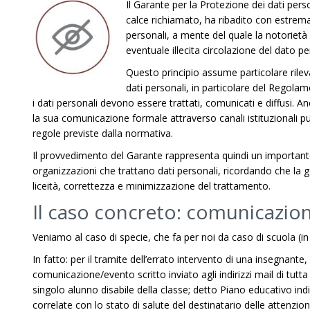
Il Garante per la Protezione dei dati per
calce richiamato, ha ribadito con estrema
personali, a mente del quale la notoriet
eventuale illecita circolazione del dato p
Questo principio assume particolare rilev
dati personali, in particolare del Regola
i dati personali devono essere trattati, comunicati e diffusi.
la sua comunicazione formale attraverso canali istituzionali pu
regole previste dalla normativa.
Il provvedimento del Garante rappresenta quindi un importante r
organizzazioni che trattano dati personali, ricordando che la g
liceità, correttezza e minimizzazione del trattamento.
Il caso concreto: comunicazione
Veniamo al caso di specie, che fa per noi da caso di scuola (in t
In fatto: per il tramite dell’errato intervento di una insegnant
comunicazione/evento scritto inviato agli indirizzi mail di tutta 
singolo alunno disabile della classe; detto Piano educativo ind
correlate con lo stato di salute del destinatario delle attenzi