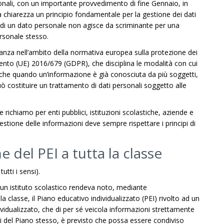
sonali, con un importante provvedimento di fine Gennaio, in
 chiarezza un principio fondamentale per la gestione dei dati
à di un dato personale non agisce da scriminante per una
ersonale stesso.
anza nell’ambito della normativa europea sulla protezione dei
mento (UE) 2016/679 (GDPR), che disciplina le modalità con cui
 Anche quando un’informazione è già conosciuta da più soggetti,
ò costituire un trattamento di dati personali soggetto alle
ichiamo per enti pubblici, istituzioni scolastiche, aziende e
estione delle informazioni deve sempre rispettare i principi di
 del PEI a tutta la classe
utti i sensi).
e, un istituto scolastico rendeva noto, mediante
la classe, il Piano educativo individualizzato (PEI) rivolto ad un
ividualizzato, che di per sé veicola informazioni strettamente
oni del Piano stesso, è previsto che possa essere condiviso