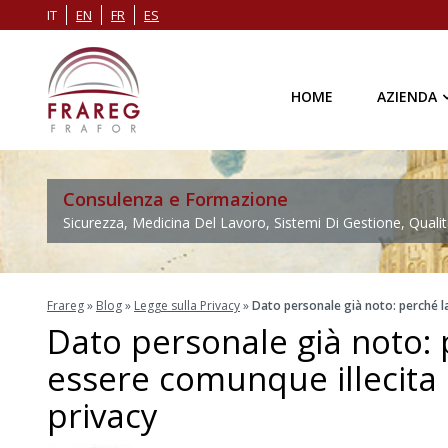
IT
EN
FR
ES
HOME
AZIENDA
Consulenza e Formazione
Sicurezza, Medicina Del Lavoro, Sistemi Di Gestione, Qualit
Frareg
»
Blog
»
Legge sulla Privacy
»
Dato personale già noto: perché la
Dato personale già noto: 
essere comunque illecita
privacy