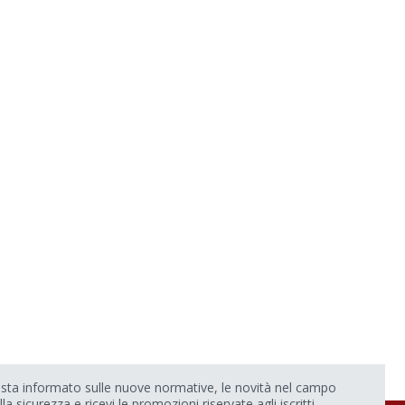
sta informato sulle nuove normative, le novità nel campo
lla sicurezza e ricevi le promozioni riservate agli iscritti.