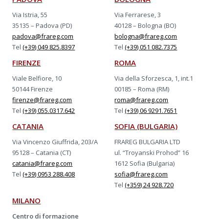
Via Istria, 55
Via Ferrarese, 3
35135 – Padova (PD)
40128 – Bologna (BO)
padova@frareg.com
bologna@frareg.com
Tel
(+39) 049 825.8397
Tel
(+39) 051 082.7375
FIRENZE
ROMA
Viale Belfiore, 10
Via della Sforzesca, 1, int.1
50144 Firenze
00185 – Roma (RM)
firenze@frareg.com
roma@frareg.com
Tel
(+39) 055.0317.642
Tel
(+39) 06 9291.7651
CATANIA
SOFIA (BULGARIA)
Via Vincenzo Giuffrida, 203/A
FRAREG BULGARIA LTD
95128 – Catania (CT)
ul. “Troyanski Prohod” 16
catania@frareg.com
1612 Sofia (Bulgaria)
Tel
(+39) 0953 288.408
sofia@frareg.com
Tel
(+359) 24 928.720
MILANO
Centro di formazione