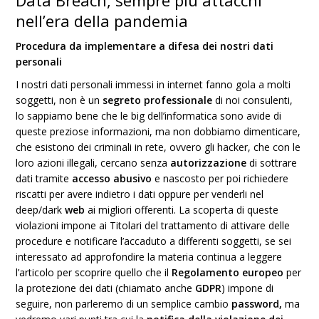
Data Breach, sempre più attacchi
nell’era della pandemia
Procedura da implementare a difesa dei nostri dati
personali
I nostri dati personali immessi in internet fanno gola a molti
soggetti, non è un
segreto professionale
di noi consulenti,
lo sappiamo bene che le big dell’informatica sono avide di
queste preziose informazioni, ma non dobbiamo dimenticare,
che esistono dei criminali in rete, ovvero gli hacker, che con le
loro azioni illegali, cercano senza
autorizzazione
di sottrare
dati tramite
accesso abusivo
e nascosto per poi richiedere
riscatti per avere indietro i dati oppure per venderli nel
deep/dark
web
ai migliori offerenti. La scoperta di queste
violazioni impone ai Titolari del trattamento di attivare delle
procedure e notificare l’accaduto a differenti soggetti, se sei
interessato ad approfondire la materia continua a leggere
l’articolo per scoprire quello che il
Regolamento europeo
per
la protezione dei dati (chiamato anche
GDPR
) impone di
seguire, non parleremo di un semplice cambio
password,
ma