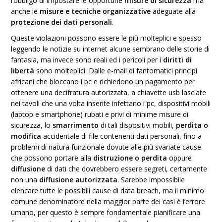
l’obbligo di impostare le opportune
misure di sicurezza
ma
anche le
misure e tecniche organizzative
adeguate alla
protezione dei dati personali
.
Queste violazioni possono essere le più molteplici e spesso
leggendo le notizie su internet alcune sembrano delle storie di
fantasia, ma invece sono reali ed i pericoli per i
diritti di
libertà
sono molteplici. Dalle e-mail di fantomatici principi
africani che bloccano i pc e richiedono un pagamento per
ottenere una decifratura autorizzata, a chiavette usb lasciate
nei tavoli che una volta inserite infettano i pc, dispositivi mobili
(laptop e smartphone) rubati e privi di minime misure di
sicurezza, lo
smarrimento
di tali dispositivi mobili,
perdita o
modifica
accidentale di file contenenti dati personali, fino a
problemi di natura funzionale dovute alle più svariate cause
che possono portare alla
distruzione o perdita
oppure
diffusione
di dati che dovrebbero essere segreti, certamente
non una
diffusione autorizzata
. Sarebbe impossibile
elencare tutte le possibili cause di data breach, ma il minimo
comune denominatore nella maggior parte dei casi è l’errore
umano, per questo è sempre fondamentale pianificare una