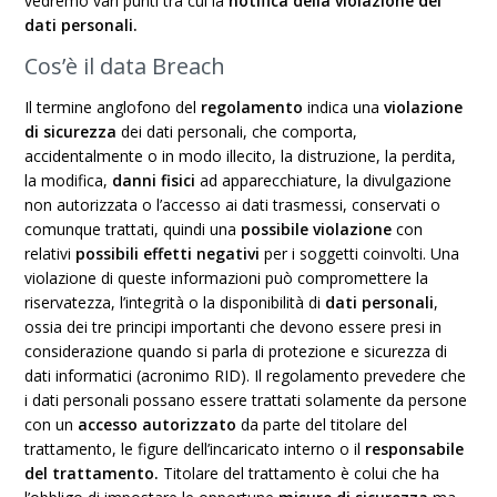
vedremo vari punti tra cui la
notifica della violazione dei
dati personali.
Cos’è il data Breach
Il termine anglofono del
regolamento
indica una
violazione
di sicurezza
dei dati personali, che comporta,
accidentalmente o in modo illecito, la distruzione, la perdita,
la modifica,
danni fisici
ad apparecchiature, la divulgazione
non autorizzata o l’accesso ai dati trasmessi, conservati o
comunque trattati, quindi una
possibile violazione
con
relativi
possibili effetti negativi
per i soggetti coinvolti. Una
violazione di queste informazioni può compromettere la
riservatezza, l’integrità o la disponibilità di
dati personali
,
ossia dei tre principi importanti che devono essere presi in
considerazione quando si parla di protezione e sicurezza di
dati informatici (acronimo RID). Il regolamento prevedere che
i dati personali possano essere trattati solamente da persone
con un
accesso autorizzato
da parte del titolare del
trattamento, le figure dell’incaricato interno o il
responsabile
del trattamento.
Titolare del trattamento è colui che ha