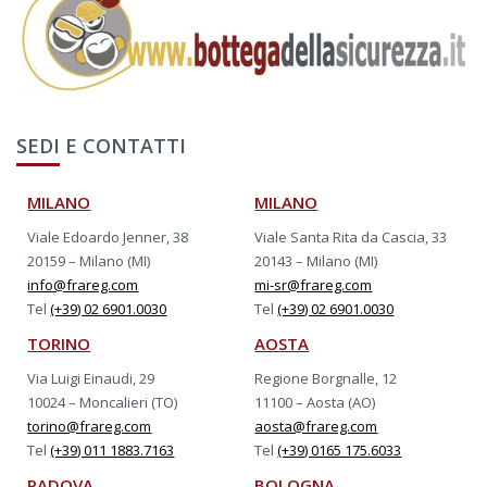
SEDI E CONTATTI
MILANO
MILANO
Viale Edoardo Jenner, 38
Viale Santa Rita da Cascia, 33
20159 – Milano (MI)
20143 – Milano (MI)
info@frareg.com
mi-sr@frareg.com
Tel
(+39) 02 6901.0030
Tel
(+39) 02 6901.0030
TORINO
AOSTA
Via Luigi Einaudi, 29
Regione Borgnalle, 12
10024 – Moncalieri (TO)
11100 – Aosta (AO)
torino@frareg.com
aosta@frareg.com
Tel
(+39) 011 1883.7163
Tel
(+39) 0165 175.6033
PADOVA
BOLOGNA