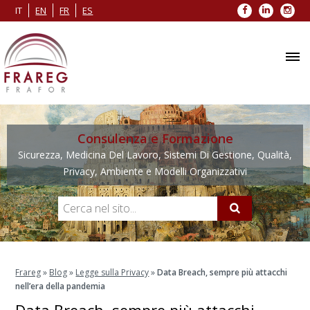
Facebook
LinkedIn
Inst
IT
EN
FR
ES
Consulenza e Formazione
Sicurezza, Medicina Del Lavoro, Sistemi Di Gestione, Qualità,
Privacy, Ambiente e Modelli Organizzativi
Frareg
»
Blog
»
Legge sulla Privacy
»
Data Breach, sempre più attacchi
nell’era della pandemia