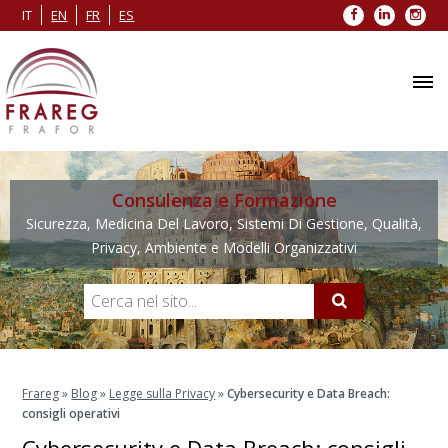
Facebook
LinkedIn
Inst
IT
EN
FR
ES
Consulenza e Formazione
Sicurezza, Medicina Del Lavoro, Sistemi Di Gestione, Qualità,
Privacy, Ambiente e Modelli Organizzativi
Frareg
»
Blog
»
Legge sulla Privacy
»
Cybersecurity e Data Breach:
consigli operativi