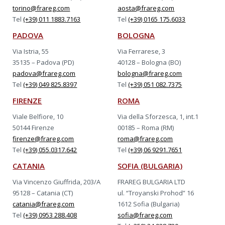
torino@frareg.com
aosta@frareg.com
Tel
(+39) 011 1883.7163
Tel
(+39) 0165 175.6033
PADOVA
BOLOGNA
Via Istria, 55
Via Ferrarese, 3
35135 – Padova (PD)
40128 – Bologna (BO)
padova@frareg.com
bologna@frareg.com
Tel
(+39) 049 825.8397
Tel
(+39) 051 082.7375
FIRENZE
ROMA
Viale Belfiore, 10
Via della Sforzesca, 1, int.1
50144 Firenze
00185 – Roma (RM)
firenze@frareg.com
roma@frareg.com
Tel
(+39) 055.0317.642
Tel
(+39) 06 9291.7651
CATANIA
SOFIA (BULGARIA)
Via Vincenzo Giuffrida, 203/A
FRAREG BULGARIA LTD
95128 – Catania (CT)
ul. “Troyanski Prohod” 16
catania@frareg.com
1612 Sofia (Bulgaria)
Tel
(+39) 0953 288.408
sofia@frareg.com