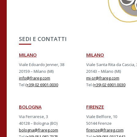
SEDI E CONTATTI
MILANO
MILANO
Viale Edoardo Jenner, 38
Viale Santa Rita da Cascia, 
20159 – Milano (MI)
20143 – Milano (MI)
info@frareg.com
mi-sr@frareg.com
Tel
(+39) 02 6901.0030
Tel
(+39) 02 6901.0030
BOLOGNA
FIRENZE
Via Ferrarese, 3
Viale Belfiore, 10
40128 – Bologna (BO)
50144 Firenze
bologna@frareg.com
firenze@frareg.com
Tel
(+39) 051 082.7375
Tel
(+39) 055.0317.642