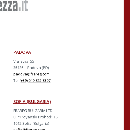
PADOVA
Via Istria, 55
35135 – Padova (PD)
padova@frareg.com
Tel
(+39) 049 825.8397
SOFIA (BULGARIA)
A
FRAREG BULGARIA LTD
ul. “Troyanski Prohod” 16
1612 Sofia (Bulgaria)
sofia@frareg.com