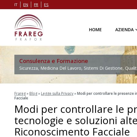
IT
EN
FR
ES
HOME
AZIENDA
Consulenza e Formazione
Sicurezza, Medicina Del Lavoro, Sistemi Di Gestione, Qualit
Frareg
»
Blog
»
Legge sulla Privacy
»
Modi per controllare le presenze i
Facciale
Modi per controllare le p
tecnologie e soluzioni alte
Riconoscimento Facciale