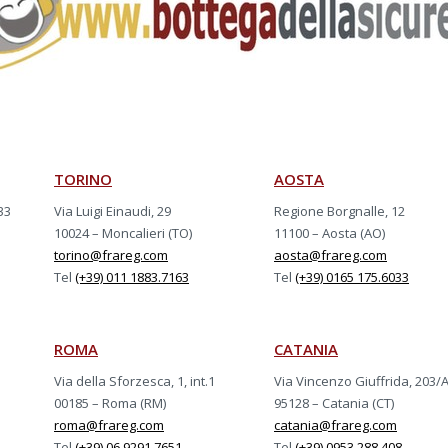
TORINO
AOSTA
33
Via Luigi Einaudi, 29
Regione Borgnalle, 12
10024 – Moncalieri (TO)
11100 – Aosta (AO)
torino@frareg.com
aosta@frareg.com
Tel
(+39) 011 1883.7163
Tel
(+39) 0165 175.6033
ROMA
CATANIA
Via della Sforzesca, 1, int.1
Via Vincenzo Giuffrida, 203/
00185 – Roma (RM)
95128 – Catania (CT)
roma@frareg.com
catania@frareg.com
Tel
(+39) 06 9291.7651
Tel
(+39) 0953 288.408