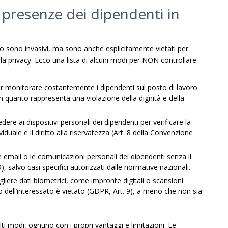
 presenze dei dipendenti in
lo sono invasivi, ma sono anche esplicitamente vietati per
ulla privacy. Ecco una lista di alcuni modi per NON controllare
er monitorare costantemente i dipendenti sul posto di lavoro
n quanto rappresenta una violazione della dignità e della
edere ai dispositivi personali dei dipendenti per verificare la
viduale e il diritto alla riservatezza (Art. 8 della Convenzione
e email o le comunicazioni personali dei dipendenti senza il
, salvo casi specifici autorizzati dalle normative nazionali.
gliere dati biometrici, come impronte digitali o scansioni
to dell’interessato è vietato (GDPR, Art. 9), a meno che non sia
lti modi, ognuno con i propri vantaggi e limitazioni. Le