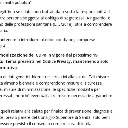
a sanità pubblica”.
egittima se i dati sono trattati da o sotto la responsabilità di
tra persona soggetta all’obbligo di segretezza. A riguardo, è
ino delle professioni sanitarie (L. 3/2018), utile a comprendere
aria.
mantenere o introdurre ulteriori condizioni, comprese
o 4).
i armonizzazione del GDPR in vigore dal prossimo 19
 sul tema presenti nel Codice Privacy, mantenendo solo
formativa.
di dati genetici, biometrici e relativi alla salute. Tali misure
za almeno biennale e comprendono misure di sicurezza,
, misure di minimizzazione, le specifiche modalità per
nteressati, nonché eventuali altre misure necessarie a garantire
uelli relativi alla salute per finalità di prevenzione, diagnosi e
e, previo parere del Consiglio Superiore di Sanità; solo per i
bbe essere previsto il consenso come misura di tutela