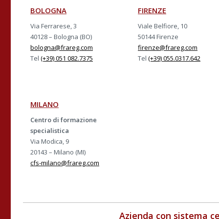
BOLOGNA
FIRENZE
Via Ferrarese, 3
Viale Belfiore, 10
40128 – Bologna (BO)
50144 Firenze
bologna@frareg.com
firenze@frareg.com
Tel
(+39) 051 082.7375
Tel
(+39) 055.0317.642
MILANO
Centro di formazione
specialistica
Via Modica, 9
20143 – Milano (MI)
cfs-milano@frareg.com
Azienda con sistema ce