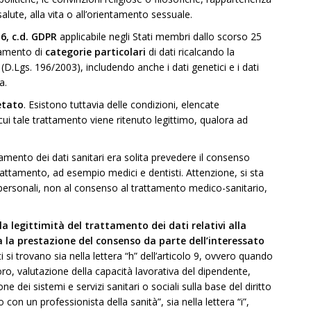
 salute, alla vita o all’orientamento sessuale.
, c.d. GDPR
applicabile negli Stati membri dallo scorso 25
ttamento di
categorie particolari
di dati ricalcando la
y (D.Lgs. 196/2003), includendo anche i dati genetici e i dati
a.
ietato
. Esistono tuttavia delle condizioni, elencate
cui tale trattamento viene ritenuto legittimo, qualora ad
ttamento dei dati sanitari era solita prevedere il consenso
 trattamento, ad esempio medici e dentisti. Attenzione, si sta
 personali, non al consenso al trattamento medico-sanitario,
la legittimità del trattamento dei dati relativi alla
nza la prestazione del consenso da parte dell’interessato
i si trovano sia nella lettera “h” dell’articolo 9, ovvero quando
oro, valutazione della capacità lavorativa del dipendente,
e dei sistemi e servizi sanitari o sociali sulla base del diritto
on un professionista della sanità”, sia nella lettera “i”,