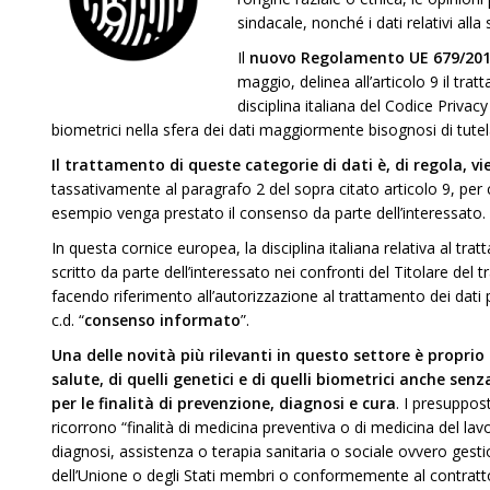
sindacale, nonché i dati relativi alla
Il
nuovo Regolamento UE 679/2016
maggio, delinea all’articolo 9 il tra
disciplina italiana del Codice Privac
biometrici nella sfera dei dati maggiormente bisognosi di tutel
Il trattamento di queste categorie di dati è, di regola, v
tassativamente al paragrafo 2 del sopra citato articolo 9, per 
esempio venga prestato il consenso da parte dell’interessato.
In questa cornice europea, la disciplina italiana relativa al tra
scritto da parte dell’interessato nei confronti del Titolare del
facendo riferimento all’autorizzazione al trattamento dei dati
c.d. “
consenso informato
”.
Una delle novità più rilevanti in questo settore è proprio 
salute, di quelli genetici e di quelli biometrici anche se
per le finalità di prevenzione, diagnosi e cura
. I presuppost
ricorrono “finalità di medicina preventiva o di medicina del lav
diagnosi, assistenza o terapia sanitaria o sociale ovvero gestion
dell’Unione o degli Stati membri o conformemente al contratto c