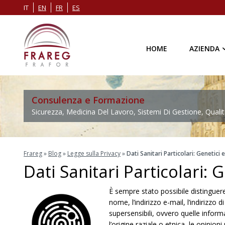
IT
EN
FR
ES
HOME
AZIENDA
Consulenza e Formazione
Sicurezza, Medicina Del Lavoro, Sistemi Di Gestione, Qualit
Frareg
»
Blog
»
Legge sulla Privacy
»
Dati Sanitari Particolari: Genetici 
Dati Sanitari Particolari: 
È sempre stato possibile distinguere
nome, l’indirizzo e-mail, l’indirizzo d
supersensibili, ovvero quelle inform
l’origine raziale o etnica, le opinion