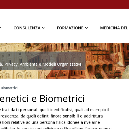
CONSULENZA
FORMAZIONE
MEDICINA DEL
à, Privacy, Ambiente e Modelli Organizzativi
e Biometrici
Genetici e Biometrici
 tra i
dati personali
quelli identificativi, quali ad esempio il
i residenza, da quelli definiti finora
sensibili
o addirittura
azioni relative ad una persona fisica idonee a rivelarne
i politiche, le convinzioni religiose o filosofiche, l’appartenenza