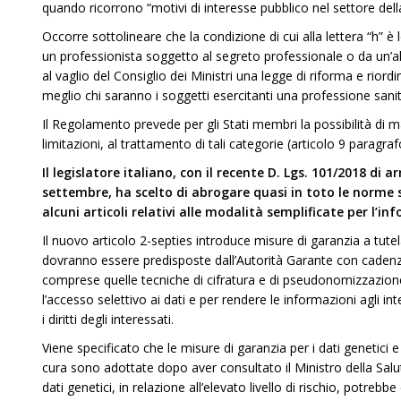
quando ricorrono “motivi di interesse pubblico nel settore dell
Occorre sottolineare che la condizione di cui alla lettera “h” è l
un professionista soggetto al segreto professionale o da un’al
al vaglio del Consiglio dei Ministri una legge di riforma e riord
meglio chi saranno i soggetti esercitanti una professione sanit
Il Regolamento prevede per gli Stati membri la possibilità di 
limitazioni, al trattamento di tali categorie (articolo 9 paragraf
Il legislatore italiano, con il recente D. Lgs. 101/2018 d
settembre, ha scelto di abrogare quasi in toto le norme
alcuni articoli relativi alle modalità semplificate per l’in
Il nuovo articolo 2-septies introduce misure di garanzia a tutela 
dovranno essere predisposte dall’Autorità Garante con caden
comprese quelle tecniche di cifratura e di pseudonomizzazione
l’accesso selettivo ai dati e per rendere le informazioni agli i
i diritti degli interessati.
Viene specificato che le misure di garanzia per i dati genetici e q
cura sono adottate dopo aver consultato il Ministro della Salut
dati genetici, in relazione all’elevato livello di rischio, potre