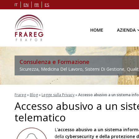
IT
EN
FR
ES
HOME
AZIENDA
Consulenza e Formazione
Sicurezza, Medicina Del Lavoro, Sistemi Di Gestione, Qualit
Frareg
»
Blog
»
Legge sulla Privacy
»
Accesso abusivo a un sistema inf
Accesso abusivo a un sis
telematico
L’
accesso abusivo a un sistema inform
della
cybersecurity e della protezione d