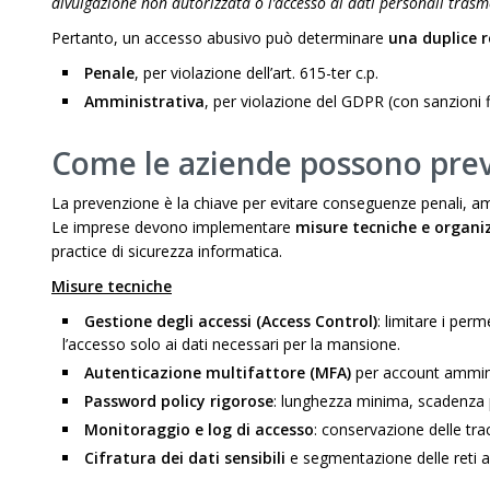
divulgazione non autorizzata o l’accesso ai dati personali trasm
Pertanto, un accesso abusivo può determinare
una duplice r
Penale
, per violazione dell’art. 615-ter c.p.
Amministrativa
, per violazione del GDPR (con sanzioni fi
Come le aziende possono prev
La prevenzione è la chiave per evitare conseguenze penali, amm
Le imprese devono implementare
misure tecniche e organi
practice di sicurezza informatica.
Misure tecniche
Gestione degli accessi (Access Control)
: limitare i perm
l’accesso solo ai dati necessari per la mansione.
Autenticazione multifattore (MFA)
per account amminist
Password policy rigorose
: lunghezza minima, scadenza per
Monitoraggio e log di accesso
: conservazione delle tra
Cifratura dei dati sensibili
e segmentazione delle reti az