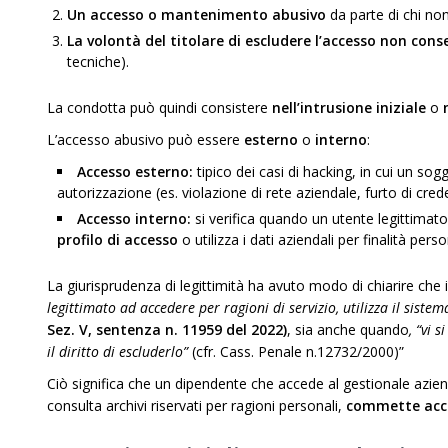
Un accesso o mantenimento abusivo
da parte di chi non
La volontà del titolare di escludere l’accesso non cons
tecniche).
La condotta può quindi consistere
nell’intrusione iniziale
o
L’accesso abusivo può essere
esterno
o
interno
:
Accesso esterno:
tipico dei casi di hacking, in cui un sog
autorizzazione (es. violazione di rete aziendale, furto di cr
Accesso interno:
si verifica quando un utente legittima
profilo di accesso
o utilizza i dati aziendali per finalità person
La giurisprudenza di legittimità ha avuto modo di chiarire che
legittimato ad accedere per ragioni di servizio, utilizza il sistema
Sez. V, sentenza n. 11959 del 2022)
, sia anche quando
, “vi 
il diritto di escluderlo”
(cfr. Cass. Penale n.12732/2000)”
Ciò significa che un dipendente che accede al gestionale aziend
consulta archivi riservati per ragioni personali,
commette acc