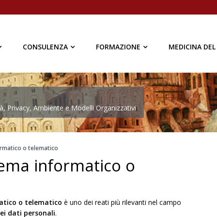
CONSULENZA
FORMAZIONE
MEDICINA DEL
à, Privacy, Ambiente e Modelli Organizzativi
ormatico o telematico
tema informatico o
atico o telematico
è uno dei reati più rilevanti nel campo
ei dati personali
.