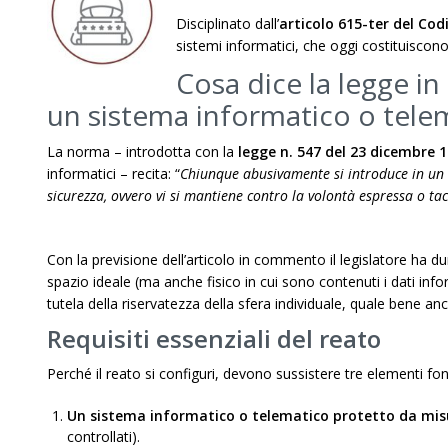
Disciplinato dall’
articolo 615-ter del Cod
sistemi informatici, che oggi costituiscono 
Cosa dice la legge in
un sistema informatico o tele
La norma – introdotta con la
legge n. 547 del 23 dicembre 
informatici – recita: “
Chiunque abusivamente si introduce in un 
sicurezza, ovvero vi si mantiene contro la volontà espressa o tacit
Con la previsione dell’articolo in commento il legislatore ha dun
spazio ideale (ma anche fisico in cui sono contenuti i dati info
tutela della riservatezza della sfera individuale, quale bene a
Requisiti essenziali del reato
Perché il reato si configuri, devono sussistere tre elementi fo
Un sistema informatico o telematico protetto da misu
controllati).