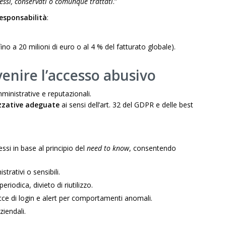
essi, conservati o comunque trattati
.”
esponsabilità
:
no a 20 milioni di euro o al 4 % del fatturato globale).
enire l’accesso abusivo
inistrative e reputazionali.
zzative adeguate
ai sensi dell’art. 32 del GDPR e delle best
essi in base al principio del
need to know
, consentendo
rativi o sensibili.
iodica, divieto di riutilizzo.
cce di login e alert per comportamenti anomali.
iendali.