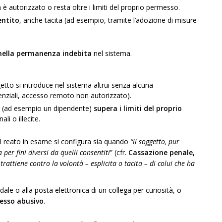
 è autorizzato o resta oltre i limiti del proprio permesso.
entito
, anche tacita (ad esempio, tramite l’adozione di misure
nella permanenza indebita
nel sistema.
getto si introduce nel sistema altrui senza alcuna
edenziali, accesso remoto non autorizzato).
to (ad esempio un dipendente)
supera i limiti del proprio
ali o illecite.
 il reato in esame si configura sia quando
“il soggetto, pur
 per fini diversi da quelli consentiti
” (cfr.
Cassazione penale,
si trattiene contro la volontà – esplicita o tacita – di colui che ha
ale o alla posta elettronica di un collega per curiosità, o
esso abusivo
.