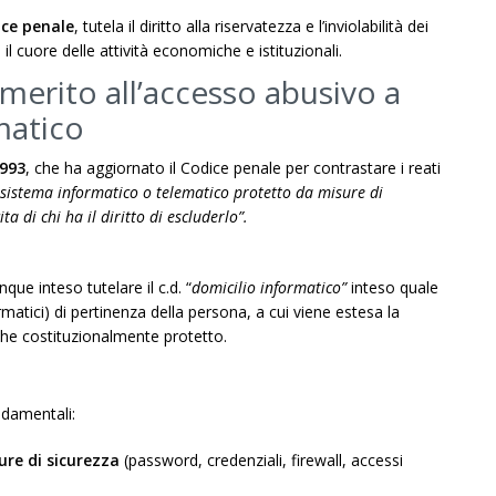
ice penale
, tutela il diritto alla riservatezza e l’inviolabilità dei
il cuore delle attività economiche e istituzionali.
 merito all’accesso abusivo a
matico
1993
, che ha aggiornato il Codice penale per contrastare i reati
sistema informatico o telematico protetto da misure di
a di chi ha il diritto di escluderlo”.
que inteso tutelare il c.d. “
domicilio informatico”
inteso quale
rmatici) di pertinenza della persona, a cui viene estesa la
nche costituzionalmente protetto.
ndamentali:
re di sicurezza
(password, credenziali, firewall, accessi