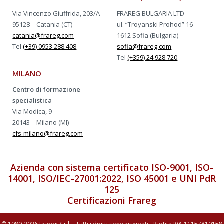
Via Vincenzo Giuffrida, 203/A
FRAREG BULGARIA LTD
95128 – Catania (CT)
ul. “Troyanski Prohod” 16
catania@frareg.com
1612 Sofia (Bulgaria)
Tel
(+39) 0953 288.408
sofia@frareg.com
Tel
(+359) 24 928.720
MILANO
Centro di formazione
specialistica
Via Modica, 9
20143 – Milano (MI)
cfs-milano@frareg.com
Azienda con sistema certificato ISO-9001, ISO-
14001, ISO/IEC-27001:2022, ISO 45001 e UNI PdR
125
Certificazioni Frareg