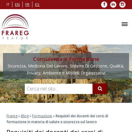
Facebook
LinkedIn
Inst
IT
EN
FR
ES
Consulenza e Formazione
Sicurezza, Medicina Del Lavoro, Sistemi Di Gestione, Qualità,
Privacy, Ambiente e Modelli Organizzativi
Frareg
»
Blog
»
Formazione
»
Requisiti dei docenti dei corsi di
formazione in materia di salute e sicurezza sul lavoro