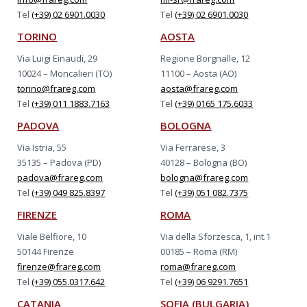
Tel
(+39) 02 6901.0030
Tel
(+39) 02 6901.0030
TORINO
AOSTA
Via Luigi Einaudi, 29
Regione Borgnalle, 12
10024 – Moncalieri (TO)
11100 – Aosta (AO)
torino@frareg.com
aosta@frareg.com
Tel
(+39) 011 1883.7163
Tel
(+39) 0165 175.6033
PADOVA
BOLOGNA
Via Istria, 55
Via Ferrarese, 3
35135 – Padova (PD)
40128 – Bologna (BO)
padova@frareg.com
bologna@frareg.com
Tel
(+39) 049 825.8397
Tel
(+39) 051 082.7375
FIRENZE
ROMA
Viale Belfiore, 10
Via della Sforzesca, 1, int.1
50144 Firenze
00185 – Roma (RM)
firenze@frareg.com
roma@frareg.com
Tel
(+39) 055.0317.642
Tel
(+39) 06 9291.7651
CATANIA
SOFIA (BULGARIA)