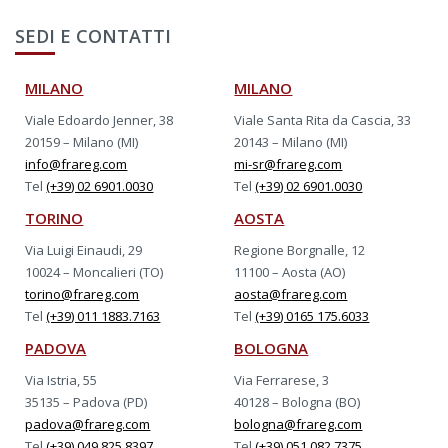
SEDI E CONTATTI
MILANO
MILANO
Viale Edoardo Jenner, 38
Viale Santa Rita da Cascia, 33
20159 – Milano (MI)
20143 – Milano (MI)
info@frareg.com
mi-sr@frareg.com
Tel
(+39) 02 6901.0030
Tel
(+39) 02 6901.0030
TORINO
AOSTA
Via Luigi Einaudi, 29
Regione Borgnalle, 12
10024 – Moncalieri (TO)
11100 – Aosta (AO)
torino@frareg.com
aosta@frareg.com
Tel
(+39) 011 1883.7163
Tel
(+39) 0165 175.6033
PADOVA
BOLOGNA
Via Istria, 55
Via Ferrarese, 3
35135 – Padova (PD)
40128 – Bologna (BO)
padova@frareg.com
bologna@frareg.com
Tel
(+39) 049 825.8397
Tel
(+39) 051 082.7375