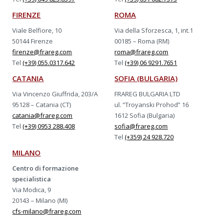
FIRENZE
ROMA
Viale Belfiore, 10
Via della Sforzesca, 1, int.1
50144 Firenze
00185 – Roma (RM)
firenze@frareg.com
roma@frareg.com
Tel
(+39) 055.0317.642
Tel
(+39) 06 9291.7651
CATANIA
SOFIA (BULGARIA)
Via Vincenzo Giuffrida, 203/A
FRAREG BULGARIA LTD
95128 – Catania (CT)
ul. “Troyanski Prohod” 16
catania@frareg.com
1612 Sofia (Bulgaria)
Tel
(+39) 0953 288.408
sofia@frareg.com
Tel
(+359) 24 928.720
MILANO
Centro di formazione
specialistica
Via Modica, 9
20143 – Milano (MI)
cfs-milano@frareg.com