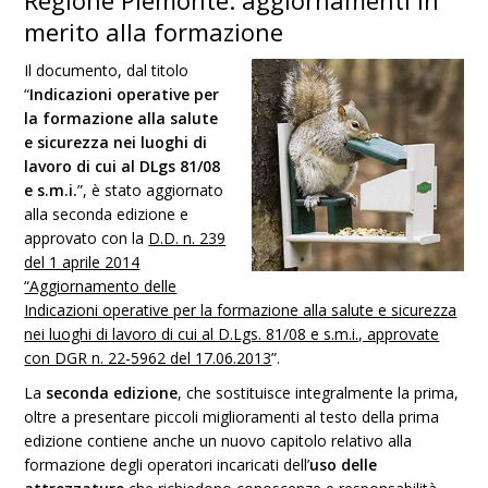
Regione Piemonte: aggiornamenti in
merito alla formazione
Il documento, dal titolo
“
Indicazioni operative per
la formazione alla salute
e sicurezza nei luoghi di
lavoro di cui al DLgs 81/08
e s.m.i.
”, è stato aggiornato
alla seconda edizione e
approvato con la
D.D. n. 239
del 1 aprile 2014
“Aggiornamento delle
Indicazioni operative per la formazione alla salute e sicurezza
nei luoghi di lavoro di cui al D.Lgs. 81/08 e s.m.i., approvate
con DGR n. 22-5962 del 17.06.2013
”.
La
seconda edizione
, che sostituisce integralmente la prima,
oltre a presentare piccoli miglioramenti al testo della prima
edizione contiene anche un nuovo capitolo relativo alla
formazione degli operatori incaricati dell’
uso delle