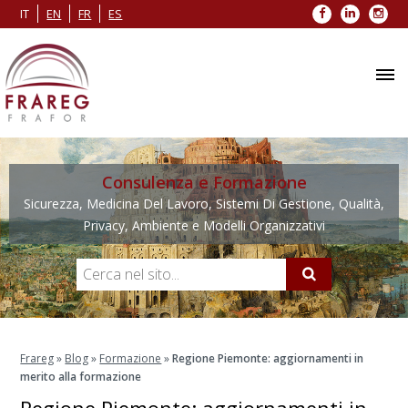
Facebook
LinkedIn
Inst
IT
EN
FR
ES
Consulenza e Formazione
Sicurezza, Medicina Del Lavoro, Sistemi Di Gestione, Qualità,
Privacy, Ambiente e Modelli Organizzativi
Frareg
»
Blog
»
Formazione
»
Regione Piemonte: aggiornamenti in
merito alla formazione