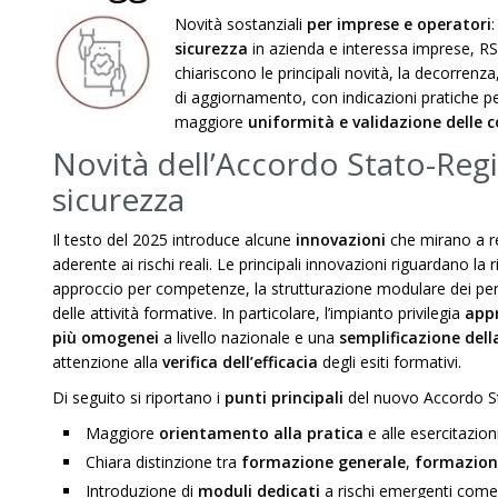
Novità sostanziali
per imprese e operatori
sicurezza
in azienda e interessa imprese, RSPP
chiariscono le principali novità, la decorrenza,
di aggiornamento, con indicazioni pratiche p
maggiore
uniformità e validazione delle
Novità dell’Accordo Stato-Reg
sicurezza
Il testo del 2025 introduce alcune
innovazioni
che mirano a r
aderente ai rischi reali. Le principali innovazioni riguardano la
approccio per competenze, la strutturazione modulare dei percors
delle attività formative. In particolare, l’impianto privilegia
app
più omogenei
a livello nazionale e una
semplificazione dell
attenzione alla
verifica dell’efficacia
degli esiti formativi.
Di seguito si riportano i
punti principali
del nuovo Accordo St
Maggiore
orientamento alla pratica
e alle esercitazion
Chiara distinzione tra
formazione generale
,
formazione
Introduzione di
moduli dedicati
a rischi emergenti come 