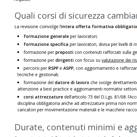
Quali corsi di sicurezza cambi
La revisione coinvolge l’
intera offerta formativa obbligato
formazione generale
per lavoratori;
formazione specifica
per lavoratori, divisa per livelli di r
formazione per
preposti
con contenuti rafforzati sulla ge
formazione per
dirigenti
con focus su
valutazione dei ris
percorsi per
RSPP
e
ASPP
, con aggiornamento e rafforza
tecniche e gestionali;
formazione del
datore di lavoro
che svolge direttamente 
attenzione a best practice e aggiornamenti normativi settoria
corsi attrezzature
dell’articolo 73 del D.Lgs. 81/08: l’Acc
disciplina obbligatoria anche ad attrezzature prima non norma
caricatori per movimentazione materiali e le macchine raccogl
Durate, contenuti minimi e ag