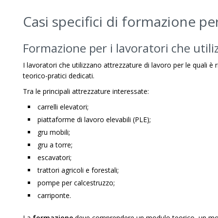
Casi specifici di formazione per
Formazione per i lavoratori che util
I lavoratori che utilizzano attrezzature di lavoro per le quali è
teorico-pratici dedicati.
Tra le principali attrezzature interessate:
carrelli elevatori;
piattaforme di lavoro elevabili (PLE);
gru mobili;
gru a torre;
escavatori;
trattori agricoli e forestali;
pompe per calcestruzzo;
carriponte.
La
formazione
deve comprendere un modulo teorico, un modul