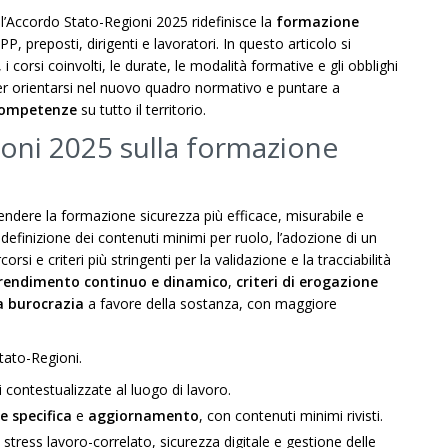
: l’Accordo Stato-Regioni 2025 ridefinisce la
formazione
, preposti, dirigenti e lavoratori. In questo articolo si
 i corsi coinvolti, le durate, le modalità formative e gli obblighi
er orientarsi nel nuovo quadro normativo e puntare a
 competenze
su tutto il territorio.
ioni 2025 sulla formazione
endere la formazione sicurezza più efficace, misurabile e
 ridefinizione dei contenuti minimi per ruolo, l’adozione di un
i e criteri più stringenti per la validazione e la tracciabilità
rendimento continuo e dinamico
,
criteri di erogazione
a burocrazia
a favore della sostanza, con maggiore
ato-Regioni.
i contestualizzate al luogo di lavoro.
 specifica
e
aggiornamento
, con contenuti minimi rivisti.
stress lavoro-correlato, sicurezza digitale e
gestione delle