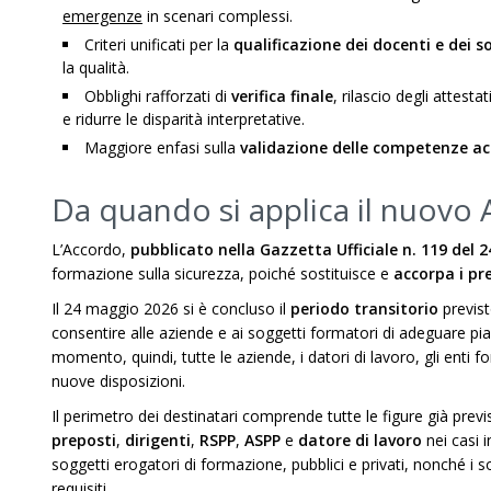
emergenze
in scenari complessi.
Criteri unificati per la
qualificazione dei docenti e dei 
la qualità.
Obblighi rafforzati di
verifica finale
, rilascio degli attesta
e ridurre le disparità interpretative.
Maggiore enfasi sulla
validazione delle competenze ac
Da quando si applica il nuovo 
L’Accordo,
pubblicato nella Gazzetta Ufficiale n. 119 del
formazione sulla sicurezza, poiché sostituisce e
accorpa i pr
Il 24 maggio 2026 si è concluso il
periodo transitorio
previst
consentire alle aziende e ai soggetti formatori di adeguare pia
momento, quindi, tutte le aziende, i datori di lavoro, gli enti 
nuove disposizioni.
Il perimetro dei destinatari comprende tutte le figure già previ
preposti
,
dirigenti
,
RSPP
,
ASPP
e
datore di lavoro
nei casi i
soggetti erogatori di formazione, pubblici e privati, nonché i 
requisiti.