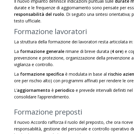
Il nuovo impianto definisce indicazioni puntuali sulle
durate 
durate e le frequenze di aggiornamento sono pensate per es
responsabilità del ruolo
. Di seguito una sintesi orientativa;
testo ufficiale.
Formazione lavoratori
La struttura della formazione dei lavoratori resta articolata i
La
formazione generale
rimane di breve durata (
4 ore
) e co
prevenzione e protezione, organizzazione della prevenzione azie
vigilanza e controllo.
La
formazione specifica
è modulata in base al
rischio azie
ore per rischio alto) con programmi affinati per rendere le ore
L’
aggiornamento
è
periodico
e prevede intervalli definiti ne
consolidare l’apprendimento.
Formazione preposti
Il nuovo Accordo rafforza il ruolo del preposto, che ora ricev
responsabilità, gestione del personale e controllo operativo d