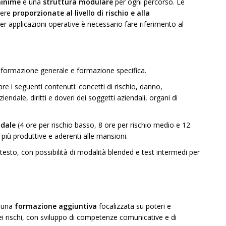
minime
e una
struttura modulare
per ogni percorso. Le
sere
proporzionate al livello di rischio e alla
 per applicazioni operative è necessario fare riferimento al
n: formazione generale e formazione specifica.
pre i seguenti contenuti: concetti di rischio, danno,
ndale, diritti e doveri dei soggetti aziendali, organi di
ndale
(4 ore per rischio basso, 8 ore per rischio medio e 12
 più produttive e aderenti alle mansioni.
l testo, con possibilità di modalità blended e test intermedi per
e una
formazione aggiuntiva
focalizzata su poteri e
ei rischi, con sviluppo di competenze comunicative e di