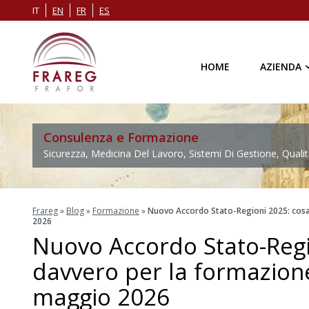
IT
EN
FR
ES
HOME
AZIENDA
Consulenza e Formazione
Sicurezza, Medicina Del Lavoro, Sistemi Di Gestione, Qualit
Frareg
»
Blog
»
Formazione
»
Nuovo Accordo Stato-Regioni 2025: cosa
2026
Nuovo Accordo Stato-Regi
davvero per la formazione
maggio 2026