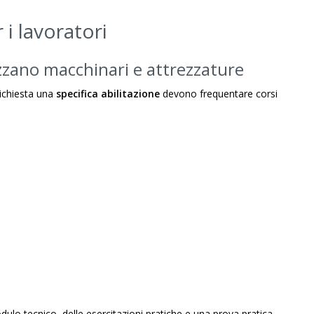
 i lavoratori
izzano macchinari e attrezzature
 richiesta una
specifica abilitazione
devono frequentare corsi
o tecnico, delle esercitazioni pratiche e una prova pratica