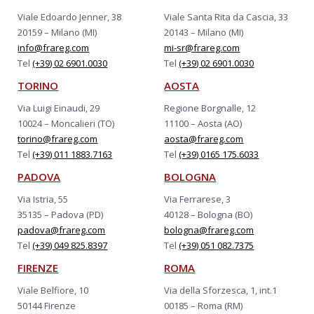
Viale Edoardo Jenner, 38
Viale Santa Rita da Cascia, 33
20159 – Milano (MI)
20143 – Milano (MI)
info@frareg.com
mi-sr@frareg.com
Tel
(+39) 02 6901.0030
Tel
(+39) 02 6901.0030
TORINO
AOSTA
Via Luigi Einaudi, 29
Regione Borgnalle, 12
10024 – Moncalieri (TO)
11100 – Aosta (AO)
torino@frareg.com
aosta@frareg.com
Tel
(+39) 011 1883.7163
Tel
(+39) 0165 175.6033
PADOVA
BOLOGNA
Via Istria, 55
Via Ferrarese, 3
35135 – Padova (PD)
40128 – Bologna (BO)
padova@frareg.com
bologna@frareg.com
Tel
(+39) 049 825.8397
Tel
(+39) 051 082.7375
FIRENZE
ROMA
Viale Belfiore, 10
Via della Sforzesca, 1, int.1
50144 Firenze
00185 – Roma (RM)