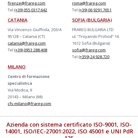
firenze@frareg.com
roma@frareg.com
Tel
(+39) 055.0317.642
Tel
(+39) 06 9291.7651
CATANIA
SOFIA (BULGARIA)
Via Vincenzo Giuffrida, 203/A
FRAREG BULGARIA LTD
95128 – Catania (CT)
ul. “Troyanski Prohod” 16
catania@frareg.com
1612 Sofia (Bulgaria)
Tel
(+39) 0953 288.408
sofia@frareg.com
Tel
(+359) 24 928.720
MILANO
Centro di formazione
specialistica
Via Modica, 9
20143 – Milano (MI)
cfs-milano@frareg.com
Azienda con sistema certificato ISO-9001, ISO-
14001, ISO/IEC-27001:2022, ISO 45001 e UNI PdR