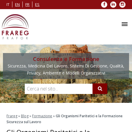
Facebook
LinkedIn
Inst
IT
EN
FR
ES
Consulenza e Formazione
Sicurezza, Medicina Del Lavoro, Sistemi Di Gestione, Qualità,
Privacy, Ambiente e Modelli Organizzativi
Frareg
»
Blog
»
Formazione
»
Gli Organismi Paritetici e la Formazione
Sicurezza sul Lavoro