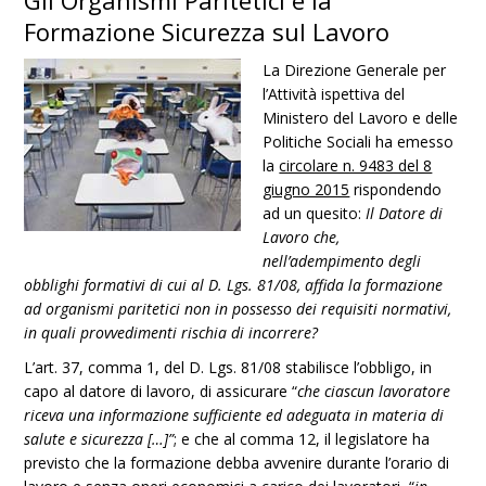
Gli Organismi Paritetici e la
Formazione Sicurezza sul Lavoro
La Direzione Generale per
l’Attività ispettiva del
Ministero del Lavoro e delle
Politiche Sociali ha emesso
la
circolare n. 9483 del 8
giugno 2015
rispondendo
ad un quesito:
Il Datore di
Lavoro che,
nell’adempimento degli
obblighi formativi di cui al D. Lgs. 81/08, affida la formazione
ad organismi paritetici non in possesso dei requisiti normativi,
in quali provvedimenti rischia di incorrere?
L’art. 37, comma 1, del D. Lgs. 81/08 stabilisce l’obbligo, in
capo al datore di lavoro, di assicurare “
che ciascun lavoratore
riceva una informazione sufficiente ed adeguata in materia di
salute e sicurezza […]”
; e che al comma 12, il legislatore ha
previsto che la formazione debba avvenire durante l’orario di