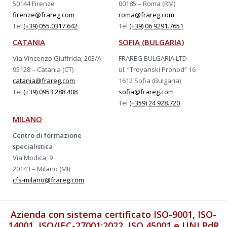
50144 Firenze
00185 – Roma (RM)
firenze@frareg.com
roma@frareg.com
Tel
(+39) 055.0317.642
Tel
(+39) 06 9291.7651
CATANIA
SOFIA (BULGARIA)
Via Vincenzo Giuffrida, 203/A
FRAREG BULGARIA LTD
95128 – Catania (CT)
ul. “Troyanski Prohod” 16
catania@frareg.com
1612 Sofia (Bulgaria)
Tel
(+39) 0953 288.408
sofia@frareg.com
Tel
(+359) 24 928.720
MILANO
Centro di formazione
specialistica
Via Modica, 9
20143 – Milano (MI)
cfs-milano@frareg.com
Azienda con sistema certificato ISO-9001, ISO-
14001, ISO/IEC-27001:2022, ISO 45001 e UNI PdR