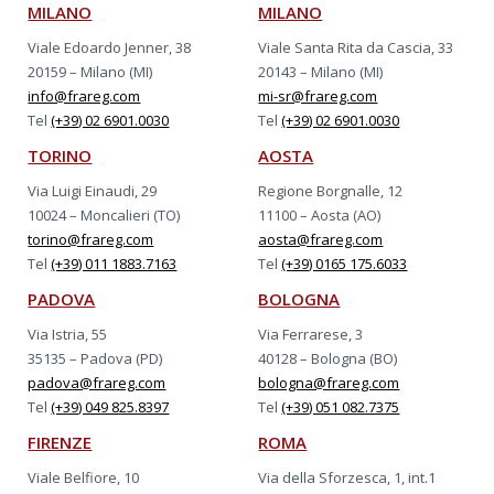
MILANO
MILANO
Viale Edoardo Jenner, 38
Viale Santa Rita da Cascia, 33
20159 – Milano (MI)
20143 – Milano (MI)
info@frareg.com
mi-sr@frareg.com
Tel
(+39) 02 6901.0030
Tel
(+39) 02 6901.0030
TORINO
AOSTA
Via Luigi Einaudi, 29
Regione Borgnalle, 12
10024 – Moncalieri (TO)
11100 – Aosta (AO)
torino@frareg.com
aosta@frareg.com
Tel
(+39) 011 1883.7163
Tel
(+39) 0165 175.6033
PADOVA
BOLOGNA
Via Istria, 55
Via Ferrarese, 3
35135 – Padova (PD)
40128 – Bologna (BO)
padova@frareg.com
bologna@frareg.com
Tel
(+39) 049 825.8397
Tel
(+39) 051 082.7375
FIRENZE
ROMA
Viale Belfiore, 10
Via della Sforzesca, 1, int.1