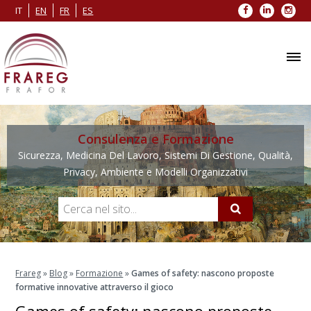
Facebook
LinkedIn
Inst
IT
EN
FR
ES
Consulenza e Formazione
Sicurezza, Medicina Del Lavoro, Sistemi Di Gestione, Qualità,
Privacy, Ambiente e Modelli Organizzativi
Frareg
»
Blog
»
Formazione
»
Games of safety: nascono proposte
formative innovative attraverso il gioco