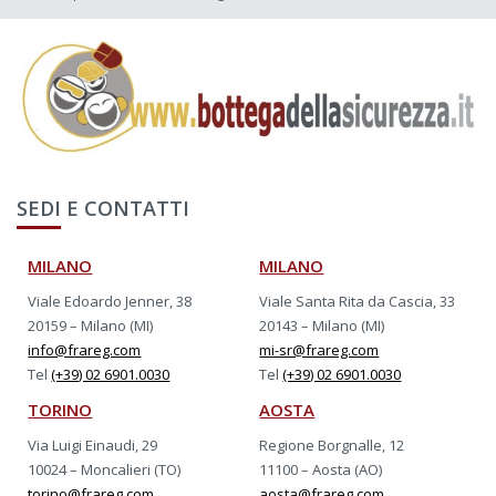
SEDI E CONTATTI
MILANO
MILANO
Viale Edoardo Jenner, 38
Viale Santa Rita da Cascia, 33
20159 – Milano (MI)
20143 – Milano (MI)
info@frareg.com
mi-sr@frareg.com
Tel
(+39) 02 6901.0030
Tel
(+39) 02 6901.0030
TORINO
AOSTA
Via Luigi Einaudi, 29
Regione Borgnalle, 12
10024 – Moncalieri (TO)
11100 – Aosta (AO)
torino@frareg.com
aosta@frareg.com