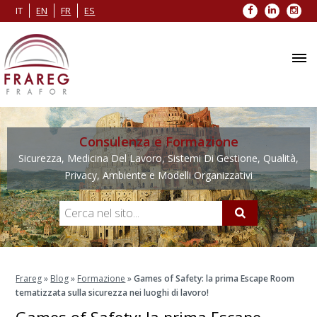
Facebook
LinkedIn
Inst
IT
EN
FR
ES
Consulenza e Formazione
Sicurezza, Medicina Del Lavoro, Sistemi Di Gestione, Qualità,
Privacy, Ambiente e Modelli Organizzativi
Frareg
»
Blog
»
Formazione
»
Games of Safety: la prima Escape Room
tematizzata sulla sicurezza nei luoghi di lavoro!