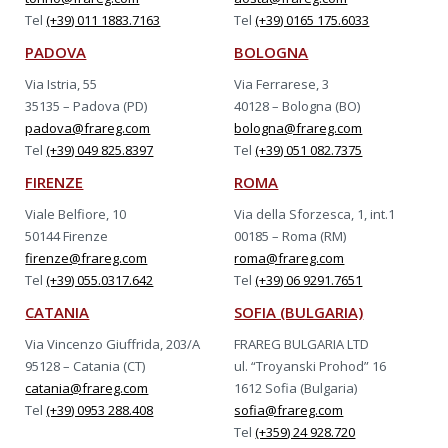
Tel
(+39) 011 1883.7163
Tel
(+39) 0165 175.6033
PADOVA
BOLOGNA
Via Istria, 55
Via Ferrarese, 3
35135 – Padova (PD)
40128 – Bologna (BO)
padova@frareg.com
bologna@frareg.com
Tel
(+39) 049 825.8397
Tel
(+39) 051 082.7375
FIRENZE
ROMA
Viale Belfiore, 10
Via della Sforzesca, 1, int.1
50144 Firenze
00185 – Roma (RM)
firenze@frareg.com
roma@frareg.com
Tel
(+39) 055.0317.642
Tel
(+39) 06 9291.7651
CATANIA
SOFIA (BULGARIA)
Via Vincenzo Giuffrida, 203/A
FRAREG BULGARIA LTD
95128 – Catania (CT)
ul. “Troyanski Prohod” 16
catania@frareg.com
1612 Sofia (Bulgaria)
Tel
(+39) 0953 288.408
sofia@frareg.com
Tel
(+359) 24 928.720