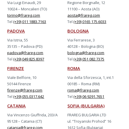
Via Luigi Einaudi, 29
Regione Borgnalle, 12
10024 – Moncalieri (TO)
11100 – Aosta (AO)
torino@frareg.com
aosta@frareg.com
Tel
(+39) 011 1883.7163
Tel
(+39) 0165 175.6033
PADOVA
BOLOGNA
Via Istria, 55
Via Ferrarese, 3
35135 – Padova (PD)
40128 – Bologna (BO)
padova@frareg.com
bologna@frareg.com
Tel
(+39) 049 825.8397
Tel
(+39) 051 082.7375
FIRENZE
ROMA
Viale Belfiore, 10
Via della Sforzesca, 1, int.1
50144 Firenze
00185 – Roma (RM)
firenze@frareg.com
roma@frareg.com
Tel
(+39) 055.0317.642
Tel
(+39) 06 9291.7651
CATANIA
SOFIA (BULGARIA)
Via Vincenzo Giuffrida, 203/A
FRAREG BULGARIA LTD
95128 – Catania (CT)
ul. “Troyanski Prohod” 16
catania@frareg.com
1612 Sofia (Bulgaria)