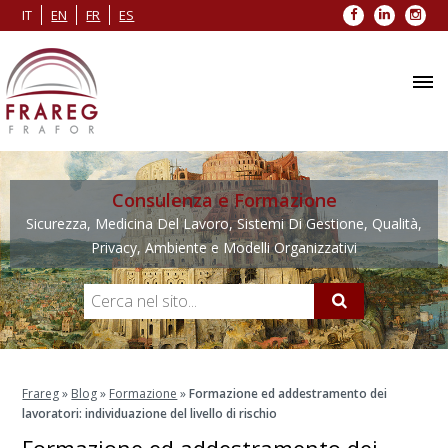
Facebook
LinkedIn
Inst
IT
EN
FR
ES
Consulenza e Formazione
Sicurezza, Medicina Del Lavoro, Sistemi Di Gestione, Qualità,
Privacy, Ambiente e Modelli Organizzativi
Frareg
»
Blog
»
Formazione
»
Formazione ed addestramento dei
lavoratori: individuazione del livello di rischio