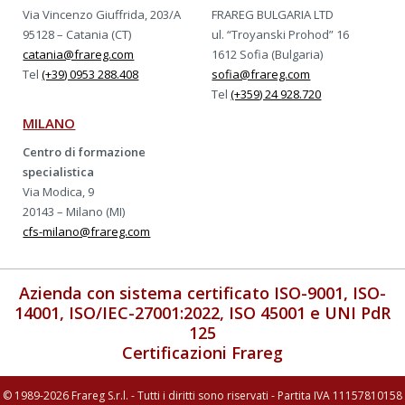
Via Vincenzo Giuffrida, 203/A
FRAREG BULGARIA LTD
95128 – Catania (CT)
ul. “Troyanski Prohod” 16
catania@frareg.com
1612 Sofia (Bulgaria)
Tel
(+39) 0953 288.408
sofia@frareg.com
Tel
(+359) 24 928.720
MILANO
Centro di formazione
specialistica
Via Modica, 9
20143 – Milano (MI)
cfs-milano@frareg.com
Azienda con sistema certificato ISO-9001, ISO-
14001, ISO/IEC-27001:2022, ISO 45001 e UNI PdR
125
Certificazioni Frareg
© 1989-2026 Frareg S.r.l. - Tutti i diritti sono riservati - Partita IVA 11157810158