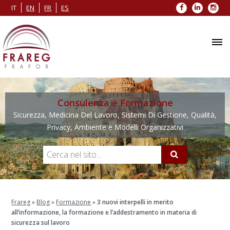
Facebook
LinkedIn
Inst
IT
EN
FR
ES
Consulenza e Formazione
Sicurezza, Medicina Del Lavoro, Sistemi Di Gestione, Qualità,
Privacy, Ambiente e Modelli Organizzativi
Frareg
»
Blog
»
Formazione
»
3 nuovi interpelli in merito
all’informazione, la formazione e l’addestramento in materia di
sicurezza sul lavoro