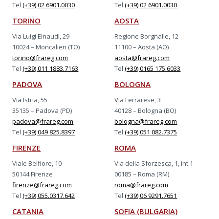
Tel
(+39) 02 6901.0030
Tel
(+39) 02 6901.0030
TORINO
AOSTA
Via Luigi Einaudi, 29
Regione Borgnalle, 12
10024 – Moncalieri (TO)
11100 – Aosta (AO)
torino@frareg.com
aosta@frareg.com
Tel
(+39) 011 1883.7163
Tel
(+39) 0165 175.6033
PADOVA
BOLOGNA
Via Istria, 55
Via Ferrarese, 3
35135 – Padova (PD)
40128 – Bologna (BO)
padova@frareg.com
bologna@frareg.com
Tel
(+39) 049 825.8397
Tel
(+39) 051 082.7375
FIRENZE
ROMA
Viale Belfiore, 10
Via della Sforzesca, 1, int.1
50144 Firenze
00185 – Roma (RM)
firenze@frareg.com
roma@frareg.com
Tel
(+39) 055.0317.642
Tel
(+39) 06 9291.7651
CATANIA
SOFIA (BULGARIA)