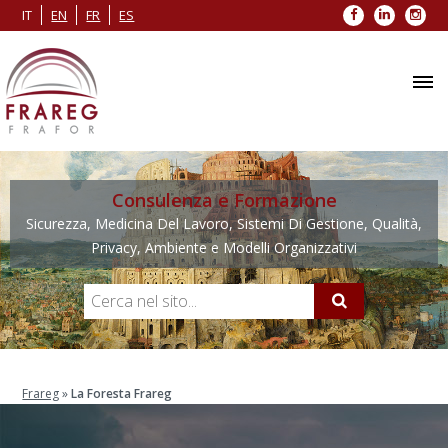
Facebook
LinkedIn
Inst
IT
EN
FR
ES
Consulenza e Formazione
Sicurezza, Medicina Del Lavoro, Sistemi Di Gestione, Qualità,
Privacy, Ambiente e Modelli Organizzativi
Frareg
»
La Foresta Frareg