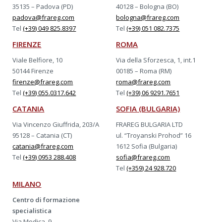
35135 – Padova (PD)
40128 – Bologna (BO)
padova@frareg.com
bologna@frareg.com
Tel
(+39) 049 825.8397
Tel
(+39) 051 082.7375
FIRENZE
ROMA
Viale Belfiore, 10
Via della Sforzesca, 1, int.1
50144 Firenze
00185 – Roma (RM)
firenze@frareg.com
roma@frareg.com
Tel
(+39) 055.0317.642
Tel
(+39) 06 9291.7651
CATANIA
SOFIA (BULGARIA)
Via Vincenzo Giuffrida, 203/A
FRAREG BULGARIA LTD
95128 – Catania (CT)
ul. “Troyanski Prohod” 16
catania@frareg.com
1612 Sofia (Bulgaria)
Tel
(+39) 0953 288.408
sofia@frareg.com
Tel
(+359) 24 928.720
MILANO
Centro di formazione
specialistica
Via Modica, 9