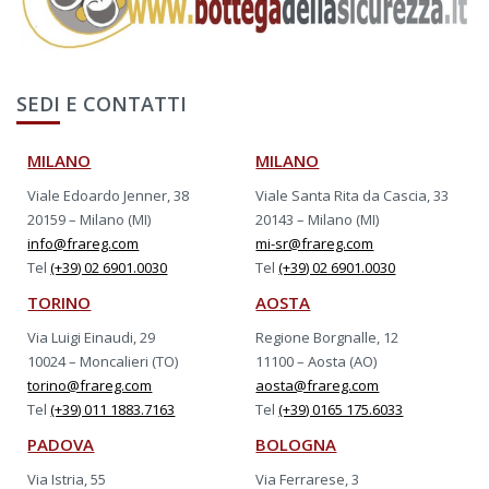
SEDI E CONTATTI
MILANO
MILANO
Viale Edoardo Jenner, 38
Viale Santa Rita da Cascia, 33
20159 – Milano (MI)
20143 – Milano (MI)
info@frareg.com
mi-sr@frareg.com
Tel
(+39) 02 6901.0030
Tel
(+39) 02 6901.0030
TORINO
AOSTA
Via Luigi Einaudi, 29
Regione Borgnalle, 12
10024 – Moncalieri (TO)
11100 – Aosta (AO)
torino@frareg.com
aosta@frareg.com
Tel
(+39) 011 1883.7163
Tel
(+39) 0165 175.6033
PADOVA
BOLOGNA
Via Istria, 55
Via Ferrarese, 3