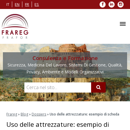
Facebook
LinkedIn
Inst
IT
EN
FR
ES
Consulenza e Formazione
Sicurezza, Medicina Del Lavoro, Sistemi Di Gestione, Qualità,
Privacy, Ambiente e Modelli Organizzativi
Frareg
»
Blog
»
Dossiers
»
Uso delle attrezzature: esempio di scheda
Uso delle attrezzature: esempio di