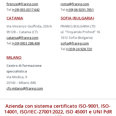
firenze@frareg.com
roma@frareg.com
Tel
(+39) 055.0317.642
Tel
(+39) 06 9291.7651
CATANIA
SOFIA (BULGARIA)
Via Vincenzo Giuffrida, 203/A
FRAREG BULGARIA LTD
95128 – Catania (CT)
ul. “Troyanski Prohod” 16
catania@frareg.com
1612 Sofia (Bulgaria)
Tel
(+39) 0953 288.408
sofia@frareg.com
Tel
(+359) 24 928.720
MILANO
Centro di formazione
specialistica
Via Modica, 9
20143 – Milano (MI)
cfs-milano@frareg.com
Azienda con sistema certificato ISO-9001, ISO-
14001, ISO/IEC-27001:2022, ISO 45001 e UNI PdR