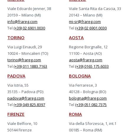
Viale Edoardo Jenner, 38
Viale Santa Rita da Cascia, 33
20159 – Milano (MI)
20143 – Milano (MI)
info@frareg.com
mi-sr@frareg.com
Tel
(+39) 02 6901.0030
Tel
(+39) 02 6901.0030
TORINO
AOSTA
Via Luigi Einaudi, 29
Regione Borgnalle, 12
10024 – Moncalieri (TO)
11100 – Aosta (AO)
torino@frareg.com
aosta@frareg.com
Tel
(+39) 011 1883.7163
Tel
(+39) 0165 175.6033
PADOVA
BOLOGNA
Via Istria, 55
Via Ferrarese, 3
35135 – Padova (PD)
40128 – Bologna (BO)
padova@frareg.com
bologna@frareg.com
Tel
(+39) 049 825.8397
Tel
(+39) 051 082.7375
FIRENZE
ROMA
Viale Belfiore, 10
Via della Sforzesca, 1, int.1
50144 Firenze
00185 – Roma (RM)