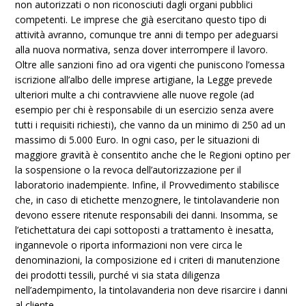
non autorizzati o non riconosciuti dagli organi pubblici
competenti. Le imprese che già esercitano questo tipo di
attività avranno, comunque tre anni di tempo per adeguarsi
alla nuova normativa, senza dover interrompere il lavoro.
Oltre alle sanzioni fino ad ora vigenti che puniscono l’omessa
iscrizione all’albo delle imprese artigiane, la Legge prevede
ulteriori multe a chi contravviene alle nuove regole (ad
esempio per chi è responsabile di un esercizio senza avere
tutti i requisiti richiesti), che vanno da un minimo di 250 ad un
massimo di 5.000 Euro. In ogni caso, per le situazioni di
maggiore gravità è consentito anche che le Regioni optino per
la sospensione o la revoca dell’autorizzazione per il
laboratorio inadempiente. Infine, il Provvedimento stabilisce
che, in caso di etichette menzognere, le tintolavanderie non
devono essere ritenute responsabili dei danni. Insomma, se
l’etichettatura dei capi sottoposti a trattamento è inesatta,
ingannevole o riporta informazioni non vere circa le
denominazioni, la composizione ed i criteri di manutenzione
dei prodotti tessili, purché vi sia stata diligenza
nell’adempimento, la tintolavanderia non deve risarcire i danni
al cliente.