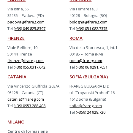
Via Istria, 55
Via Ferrarese, 3
35135 – Padova (PD)
40128 – Bologna (BO)
padova@frareg.com
bologna@frareg.com
Tel
(+39) 049 825.8397
Tel
(+39) 051 082.7375
FIRENZE
ROMA
Viale Belfiore, 10
Via della Sforzesca, 1, int.1
50144 Firenze
00185 – Roma (RM)
firenze@frareg.com
roma@frareg.com
Tel
(+39) 055.0317.642
Tel
(+39) 06 9291.7651
CATANIA
SOFIA (BULGARIA)
Via Vincenzo Giuffrida, 203/A
FRAREG BULGARIA LTD
95128 – Catania (CT)
ul. “Troyanski Prohod” 16
catania@frareg.com
1612 Sofia (Bulgaria)
Tel
(+39) 0953 288.408
sofia@frareg.com
Tel
(+359) 24 928.720
MILANO
Centro di formazione