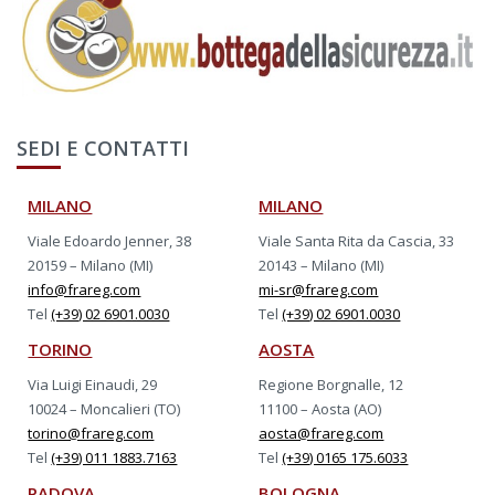
SEDI E CONTATTI
MILANO
MILANO
Viale Edoardo Jenner, 38
Viale Santa Rita da Cascia, 33
20159 – Milano (MI)
20143 – Milano (MI)
info@frareg.com
mi-sr@frareg.com
Tel
(+39) 02 6901.0030
Tel
(+39) 02 6901.0030
TORINO
AOSTA
Via Luigi Einaudi, 29
Regione Borgnalle, 12
10024 – Moncalieri (TO)
11100 – Aosta (AO)
torino@frareg.com
aosta@frareg.com
Tel
(+39) 011 1883.7163
Tel
(+39) 0165 175.6033
PADOVA
BOLOGNA