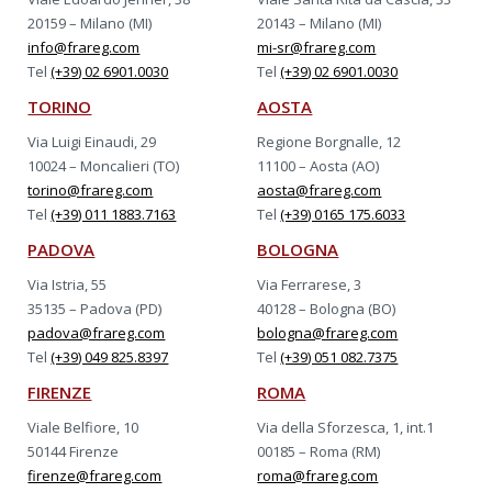
20159 – Milano (MI)
20143 – Milano (MI)
info@frareg.com
mi-sr@frareg.com
Tel
(+39) 02 6901.0030
Tel
(+39) 02 6901.0030
TORINO
AOSTA
Via Luigi Einaudi, 29
Regione Borgnalle, 12
10024 – Moncalieri (TO)
11100 – Aosta (AO)
torino@frareg.com
aosta@frareg.com
Tel
(+39) 011 1883.7163
Tel
(+39) 0165 175.6033
PADOVA
BOLOGNA
Via Istria, 55
Via Ferrarese, 3
35135 – Padova (PD)
40128 – Bologna (BO)
padova@frareg.com
bologna@frareg.com
Tel
(+39) 049 825.8397
Tel
(+39) 051 082.7375
FIRENZE
ROMA
Viale Belfiore, 10
Via della Sforzesca, 1, int.1
50144 Firenze
00185 – Roma (RM)
firenze@frareg.com
roma@frareg.com