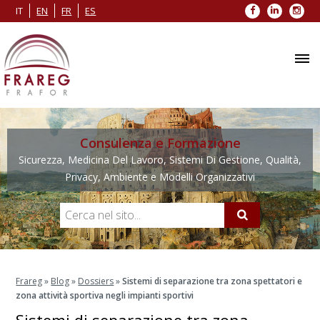
Facebook
LinkedIn
Inst
IT
EN
FR
ES
Consulenza e Formazione
Sicurezza, Medicina Del Lavoro, Sistemi Di Gestione, Qualità,
Privacy, Ambiente e Modelli Organizzativi
Frareg
»
Blog
»
Dossiers
»
Sistemi di separazione tra zona spettatori e
zona attività sportiva negli impianti sportivi