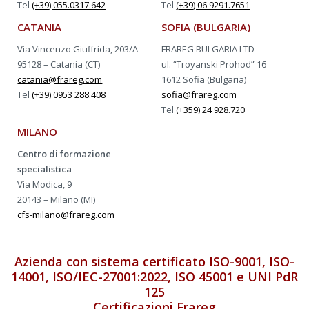
Tel
(+39) 055.0317.642
Tel
(+39) 06 9291.7651
CATANIA
SOFIA (BULGARIA)
Via Vincenzo Giuffrida, 203/A
FRAREG BULGARIA LTD
95128 – Catania (CT)
ul. “Troyanski Prohod” 16
catania@frareg.com
1612 Sofia (Bulgaria)
Tel
(+39) 0953 288.408
sofia@frareg.com
Tel
(+359) 24 928.720
MILANO
Centro di formazione
specialistica
Via Modica, 9
20143 – Milano (MI)
cfs-milano@frareg.com
Azienda con sistema certificato ISO-9001, ISO-
14001, ISO/IEC-27001:2022, ISO 45001 e UNI PdR
125
Certificazioni Frareg