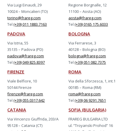
Via Luigi Einaudi, 29
Regione Borgnalle, 12
10024 – Moncalieri (TO)
11100 – Aosta (AO)
torino@frareg.com
aosta@frareg.com
Tel
(+39) 011 1883.7163
Tel
(+39) 0165 175.6033
PADOVA
BOLOGNA
Via Istria, 55
Via Ferrarese, 3
35135 – Padova (PD)
40128 – Bologna (BO)
padova@frareg.com
bologna@frareg.com
Tel
(+39) 049 825.8397
Tel
(+39) 051 082.7375
FIRENZE
ROMA
Viale Belfiore, 10
Via della Sforzesca, 1, int.1
50144 Firenze
00185 – Roma (RM)
firenze@frareg.com
roma@frareg.com
Tel
(+39) 055.0317.642
Tel
(+39) 06 9291.7651
CATANIA
SOFIA (BULGARIA)
Via Vincenzo Giuffrida, 203/A
FRAREG BULGARIA LTD
95128 – Catania (CT)
ul. “Troyanski Prohod” 16