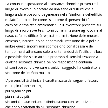
La continua esposizione alle sostanze chimiche presenti sul
luogo di lavoro può portare ad una serie di disturbi che a
lungo andare possono degenerare nella “sindrome dell’edificio
malato”, nota anche come “sindrome di ipersensibilità
chimica” o “malattia ambientale”. Se il lavoratore presente sul
luogo di lavoro avverte sintomi come irritazione agli occhi e al
naso, cefalee, difficoltà respiratorie, irritazione delle mucose,
emicranie, nausee, dolori addominali, irritazione della pelle e
inoltre questi sintomi non scompaiono con il passare del
tempo ma si attenuano solo allontanandosi dall’edificio, allora
è possibile che sia in atto un processo di sensibilizzazione a
qualche sostanza chimica. Se poi l’esposizione continua i
sintomi possono diventare cronici: il soggetto ha contratto la
sindrome dell’edificio malato.
L’ipersensibilità chimica è caratterizzata dai seguenti fattori:
molteplicità dei sintomi;
più organi colpiti;
più sensi colpiti;
sintomi che aumentano e diminuiscono con l’esposizione e
che sono scatenati da più sostanze chimiche.