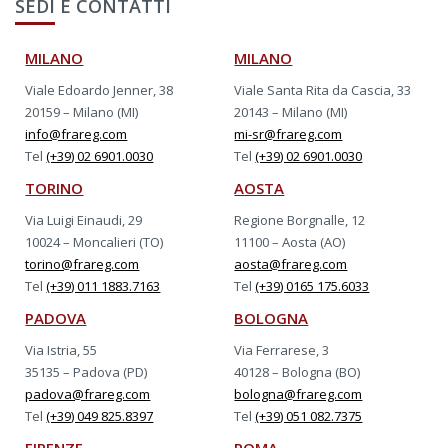
SEDI E CONTATTI
MILANO
MILANO
Viale Edoardo Jenner, 38
Viale Santa Rita da Cascia, 33
20159 – Milano (MI)
20143 – Milano (MI)
info@frareg.com
mi-sr@frareg.com
Tel
(+39) 02 6901.0030
Tel
(+39) 02 6901.0030
TORINO
AOSTA
Via Luigi Einaudi, 29
Regione Borgnalle, 12
10024 – Moncalieri (TO)
11100 – Aosta (AO)
torino@frareg.com
aosta@frareg.com
Tel
(+39) 011 1883.7163
Tel
(+39) 0165 175.6033
PADOVA
BOLOGNA
Via Istria, 55
Via Ferrarese, 3
35135 – Padova (PD)
40128 – Bologna (BO)
padova@frareg.com
bologna@frareg.com
Tel
(+39) 049 825.8397
Tel
(+39) 051 082.7375