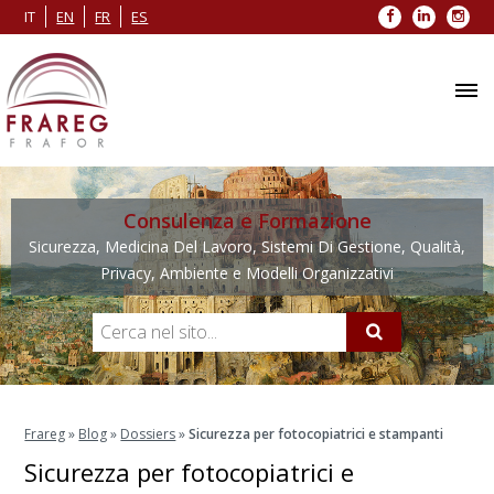
Facebook
LinkedIn
Inst
IT
EN
FR
ES
Consulenza e Formazione
Sicurezza, Medicina Del Lavoro, Sistemi Di Gestione, Qualità,
Privacy, Ambiente e Modelli Organizzativi
Frareg
»
Blog
»
Dossiers
»
Sicurezza per fotocopiatrici e stampanti
Sicurezza per fotocopiatrici e