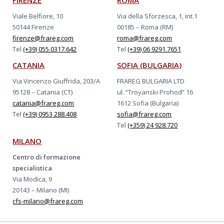
FIRENZE
ROMA
Viale Belfiore, 10
Via della Sforzesca, 1, int.1
50144 Firenze
00185 – Roma (RM)
firenze@frareg.com
roma@frareg.com
Tel
(+39) 055.0317.642
Tel
(+39) 06 9291.7651
CATANIA
SOFIA (BULGARIA)
Via Vincenzo Giuffrida, 203/A
FRAREG BULGARIA LTD
95128 – Catania (CT)
ul. “Troyanski Prohod” 16
catania@frareg.com
1612 Sofia (Bulgaria)
Tel
(+39) 0953 288.408
sofia@frareg.com
Tel
(+359) 24 928.720
MILANO
Centro di formazione
specialistica
Via Modica, 9
20143 – Milano (MI)
cfs-milano@frareg.com