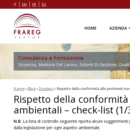
IT
EN
FR
ES
HOME
AZIENDA
Consulenza e Formazione
Sicurezza, Medicina Del Lavoro, Sistemi Di Gestione, Qualit
Frareg
»
Blog
»
Dossiers
»
Rispetto della conformità alle pertinenti nor
Rispetto della conformità
ambientali – check-list (1/
N.B.
La lista di controllo seguente riporta alcuni suggerimenti p
dalla legislazione per ogni aspetto ambientale.