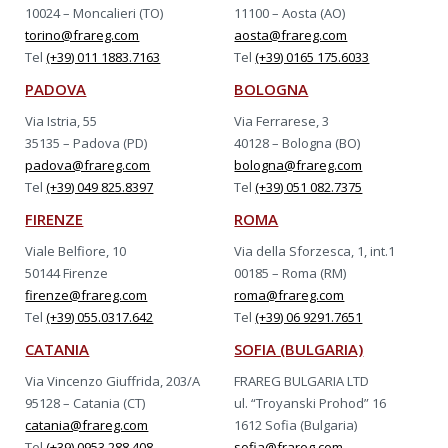
10024 – Moncalieri (TO)
11100 – Aosta (AO)
torino@frareg.com
aosta@frareg.com
Tel
(+39) 011 1883.7163
Tel
(+39) 0165 175.6033
PADOVA
BOLOGNA
Via Istria, 55
Via Ferrarese, 3
35135 – Padova (PD)
40128 – Bologna (BO)
padova@frareg.com
bologna@frareg.com
Tel
(+39) 049 825.8397
Tel
(+39) 051 082.7375
FIRENZE
ROMA
Viale Belfiore, 10
Via della Sforzesca, 1, int.1
50144 Firenze
00185 – Roma (RM)
firenze@frareg.com
roma@frareg.com
Tel
(+39) 055.0317.642
Tel
(+39) 06 9291.7651
CATANIA
SOFIA (BULGARIA)
Via Vincenzo Giuffrida, 203/A
FRAREG BULGARIA LTD
95128 – Catania (CT)
ul. “Troyanski Prohod” 16
catania@frareg.com
1612 Sofia (Bulgaria)
Tel
(+39) 0953 288.408
sofia@frareg.com