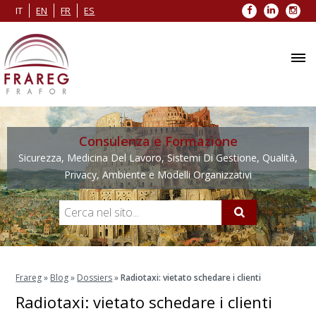
Facebook
LinkedIn
Inst
IT
EN
FR
ES
Consulenza e Formazione
Sicurezza, Medicina Del Lavoro, Sistemi Di Gestione, Qualità,
Privacy, Ambiente e Modelli Organizzativi
Frareg
»
Blog
»
Dossiers
»
Radiotaxi: vietato schedare i clienti
Radiotaxi: vietato schedare i clienti