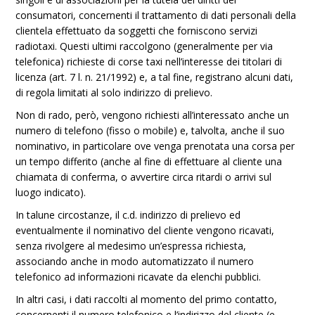
consumatori, concernenti il trattamento di dati personali della
clientela effettuato da soggetti che forniscono servizi
radiotaxi. Questi ultimi raccolgono (generalmente per via
telefonica) richieste di corse taxi nell’interesse dei titolari di
licenza (art. 7 l. n. 21/1992) e, a tal fine, registrano alcuni dati,
di regola limitati al solo indirizzo di prelievo.
Non di rado, però, vengono richiesti all’interessato anche un
numero di telefono (fisso o mobile) e, talvolta, anche il suo
nominativo, in particolare ove venga prenotata una corsa per
un tempo differito (anche al fine di effettuare al cliente una
chiamata di conferma, o avvertire circa ritardi o arrivi sul
luogo indicato).
In talune circostanze, il c.d. indirizzo di prelievo ed
eventualmente il nominativo del cliente vengono ricavati,
senza rivolgere al medesimo un’espressa richiesta,
associando anche in modo automatizzato il numero
telefonico ad informazioni ricavate da elenchi pubblici.
In altri casi, i dati raccolti al momento del primo contatto,
concernenti il numero telefonico e l’indirizzo del cliente (e,