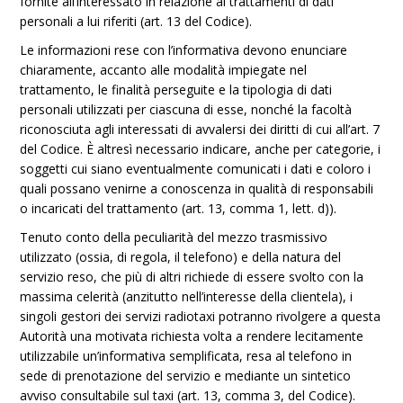
fornite all’interessato in relazione ai trattamenti di dati
personali a lui riferiti (art. 13 del Codice).
Le informazioni rese con l’informativa devono enunciare
chiaramente, accanto alle modalità impiegate nel
trattamento, le finalità perseguite e la tipologia di dati
personali utilizzati per ciascuna di esse, nonché la facoltà
riconosciuta agli interessati di avvalersi dei diritti di cui all’art. 7
del Codice. È altresì necessario indicare, anche per categorie, i
soggetti cui siano eventualmente comunicati i dati e coloro i
quali possano venirne a conoscenza in qualità di responsabili
o incaricati del trattamento (art. 13, comma 1, lett. d)).
Tenuto conto della peculiarità del mezzo trasmissivo
utilizzato (ossia, di regola, il telefono) e della natura del
servizio reso, che più di altri richiede di essere svolto con la
massima celerità (anzitutto nell’interesse della clientela), i
singoli gestori dei servizi radiotaxi potranno rivolgere a questa
Autorità una motivata richiesta volta a rendere lecitamente
utilizzabile un’informativa semplificata, resa al telefono in
sede di prenotazione del servizio e mediante un sintetico
avviso consultabile sul taxi (art. 13, comma 3, del Codice).