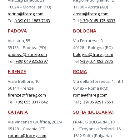
Via Luigi Einaudi, 29
Regione Borgnalle, 12
10024 – Moncalieri (TO)
11100 – Aosta (AO)
torino@frareg.com
aosta@frareg.com
Tel
(+39) 011 1883.7163
Tel
(+39) 0165 175.6033
PADOVA
BOLOGNA
Via Istria, 55
Via Ferrarese, 3
35135 – Padova (PD)
40128 – Bologna (BO)
padova@frareg.com
bologna@frareg.com
Tel
(+39) 049 825.8397
Tel
(+39) 051 082.7375
FIRENZE
ROMA
Viale Belfiore, 10
Via della Sforzesca, 1, int.1
50144 Firenze
00185 – Roma (RM)
firenze@frareg.com
roma@frareg.com
Tel
(+39) 055.0317.642
Tel
(+39) 06 9291.7651
CATANIA
SOFIA (BULGARIA)
Via Vincenzo Giuffrida, 203/A
FRAREG BULGARIA LTD
95128 – Catania (CT)
ul. “Troyanski Prohod” 16
catania@frareg.com
1612 Sofia (Bulgaria)