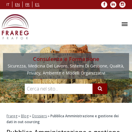
Facebook
LinkedIn
Inst
IT
EN
FR
ES
Consulenza e Formazione
Sicurezza, Medicina Del Lavoro, Sistemi Di Gestione, Qualità,
Privacy, Ambiente e Modelli Organizzativi
Frareg
»
Blog
»
Dossiers
»
Pubblica Amministrazione e gestione dei
dati in out-sourcing