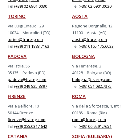
Tel
(+39) 02 6901.0030
Tel
(+39) 02 6901.0030
TORINO
AOSTA
Via Luigi Einaudi, 29
Regione Borgnalle, 12
10024 – Moncalieri (TO)
11100 – Aosta (AO)
torino@frareg.com
aosta@frareg.com
Tel
(+39) 011 1883.7163
Tel
(+39) 0165 175.6033
PADOVA
BOLOGNA
Via Istria, 55
Via Ferrarese, 3
35135 – Padova (PD)
40128 – Bologna (BO)
padova@frareg.com
bologna@frareg.com
Tel
(+39) 049 825.8397
Tel
(+39) 051 082.7375
FIRENZE
ROMA
Viale Belfiore, 10
Via della Sforzesca, 1, int.1
50144 Firenze
00185 – Roma (RM)
firenze@frareg.com
roma@frareg.com
Tel
(+39) 055.0317.642
Tel
(+39) 06 9291.7651
CATANIA
SOFIA (BULGARIA)