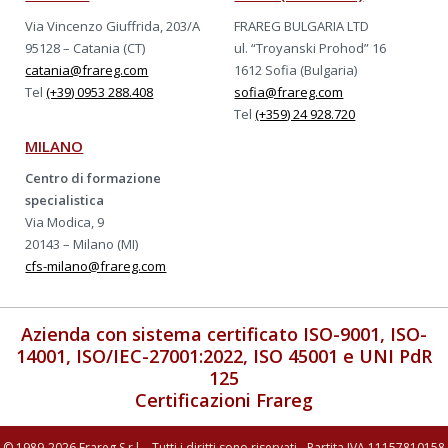
Via Vincenzo Giuffrida, 203/A
FRAREG BULGARIA LTD
95128 – Catania (CT)
ul. “Troyanski Prohod” 16
catania@frareg.com
1612 Sofia (Bulgaria)
Tel
(+39) 0953 288.408
sofia@frareg.com
Tel
(+359) 24 928.720
MILANO
Centro di formazione
specialistica
Via Modica, 9
20143 – Milano (MI)
cfs-milano@frareg.com
Azienda con sistema certificato ISO-9001, ISO-
14001, ISO/IEC-27001:2022, ISO 45001 e UNI PdR
125
Certificazioni Frareg
© 1989-2026 Frareg S.r.l. - Tutti i diritti sono riservati - Partita IVA 11157810158