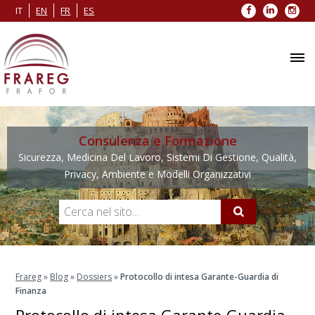
Facebook
LinkedIn
Inst
IT
EN
FR
ES
Consulenza e Formazione
Sicurezza, Medicina Del Lavoro, Sistemi Di Gestione, Qualità,
Privacy, Ambiente e Modelli Organizzativi
Frareg
»
Blog
»
Dossiers
»
Protocollo di intesa Garante-Guardia di
Finanza