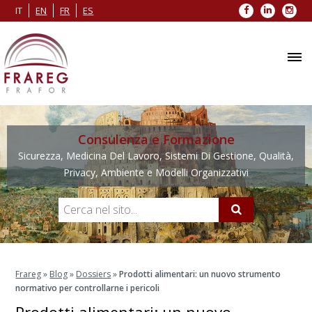
Facebook
LinkedIn
Inst
IT
EN
FR
ES
Consulenza e Formazione
Sicurezza, Medicina Del Lavoro, Sistemi Di Gestione, Qualità,
Privacy, Ambiente e Modelli Organizzativi
Frareg
»
Blog
»
Dossiers
»
Prodotti alimentari: un nuovo strumento
normativo per controllarne i pericoli