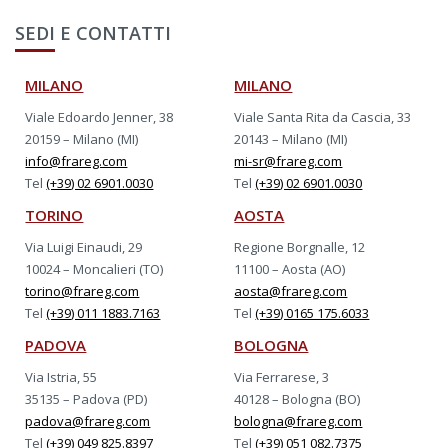
SEDI E CONTATTI
MILANO
MILANO
Viale Edoardo Jenner, 38
Viale Santa Rita da Cascia, 33
20159 – Milano (MI)
20143 – Milano (MI)
info@frareg.com
mi-sr@frareg.com
Tel
(+39) 02 6901.0030
Tel
(+39) 02 6901.0030
TORINO
AOSTA
Via Luigi Einaudi, 29
Regione Borgnalle, 12
10024 – Moncalieri (TO)
11100 – Aosta (AO)
torino@frareg.com
aosta@frareg.com
Tel
(+39) 011 1883.7163
Tel
(+39) 0165 175.6033
PADOVA
BOLOGNA
Via Istria, 55
Via Ferrarese, 3
35135 – Padova (PD)
40128 – Bologna (BO)
padova@frareg.com
bologna@frareg.com
Tel
(+39) 049 825.8397
Tel
(+39) 051 082.7375