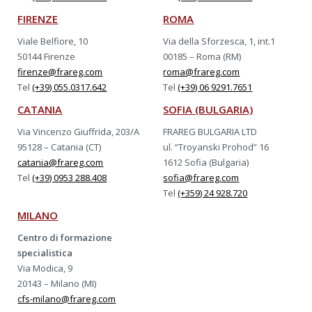
FIRENZE
ROMA
Viale Belfiore, 10
Via della Sforzesca, 1, int.1
50144 Firenze
00185 – Roma (RM)
firenze@frareg.com
roma@frareg.com
Tel
(+39) 055.0317.642
Tel
(+39) 06 9291.7651
CATANIA
SOFIA (BULGARIA)
Via Vincenzo Giuffrida, 203/A
FRAREG BULGARIA LTD
95128 – Catania (CT)
ul. “Troyanski Prohod” 16
catania@frareg.com
1612 Sofia (Bulgaria)
Tel
(+39) 0953 288.408
sofia@frareg.com
Tel
(+359) 24 928.720
MILANO
Centro di formazione
specialistica
Via Modica, 9
20143 – Milano (MI)
cfs-milano@frareg.com