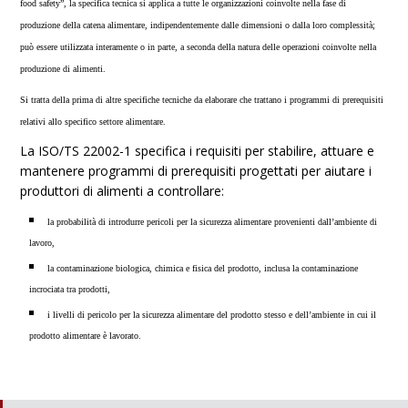
food safety”, la specifica tecnica si applica a tutte le organizzazioni coinvolte nella fase di
produzione della catena alimentare, indipendentemente dalle dimensioni o dalla loro complessità;
può essere utilizzata interamente o in parte, a seconda della natura delle operazioni coinvolte nella
produzione di alimenti.
Si tratta della prima di altre specifiche tecniche da elaborare che trattano i programmi di prerequisiti
relativi allo specifico settore alimentare.
La ISO/TS 22002-1 specifica i requisiti per stabilire, attuare e
mantenere programmi di prerequisiti progettati per aiutare i
produttori di alimenti a controllare:
la probabilità di introdurre pericoli per la sicurezza alimentare provenienti dall’ambiente di
lavoro,
la contaminazione biologica, chimica e fisica del prodotto, inclusa la contaminazione
incrociata tra prodotti,
i livelli di pericolo per la sicurezza alimentare del prodotto stesso e dell’ambiente in cui il
prodotto alimentare è lavorato.