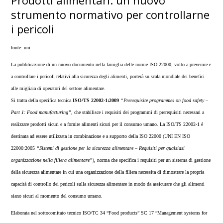
Prodotti alimentari: un nuovo
strumento normativo per controllarne
i pericoli
fonte: uni
La pubblicazione di un nuovo documento nella famiglia delle norme ISO 22000, volto a prevenire e
a controllare i pericoli relativi alla sicurezza degli alimenti, porterà su scala mondiale dei benefici
alle migliaia di operatori del settore alimentare.
Si tratta della specifica tecnica
ISO/TS 22002-1:2009
“Prerequisite programmes on food safety –
Part 1: Food manufacturing”
, che stabilisce i requisiti dei programmi di prerequisiti necessari a
realizzare prodotti sicuri e a fornire alimenti sicuri per il consumo umano. La ISO/TS 22002-1 è
destinata ad essere utilizzata in combinazione e a supporto della ISO 22000 (UNI EN ISO
22000:2005
“Sistemi di gestione per la sicurezza alimentare – Requisiti per qualsiasi
organizzazione nella filiera alimentare”
), norma che specifica i requisiti per un sistema di gestione
della sicurezza alimentare in cui una organizzazione della filiera necessita di dimostrare la propria
capacità di controllo dei pericoli sulla sicurezza alimentare in modo da assicurare che gli alimenti
siano sicuri al momento del consumo umano.
Elaborata nel sottocomitato tecnico ISO/TC 34 “Food products” SC 17 “Management systems for