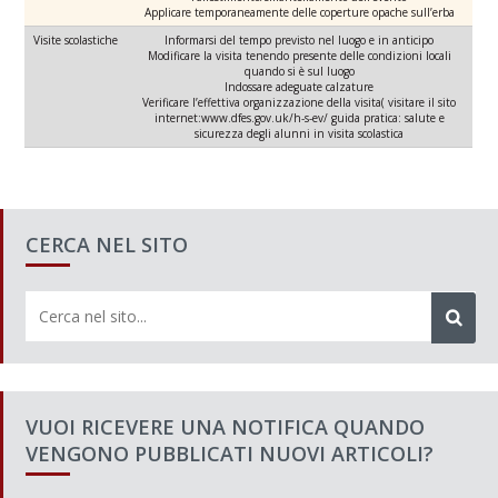
Applicare temporaneamente delle coperture opache sull’erba
Visite scolastiche
Informarsi del tempo previsto nel luogo e in anticipo
Modificare la visita tenendo presente delle condizioni locali
quando si è sul luogo
Indossare adeguate calzature
Verificare l’effettiva organizzazione della visita( visitare il sito
internet:www.dfes.gov.uk/h-s-ev/ guida pratica: salute e
sicurezza degli alunni in visita scolastica
CERCA NEL SITO
VUOI RICEVERE UNA NOTIFICA QUANDO
VENGONO PUBBLICATI NUOVI ARTICOLI?