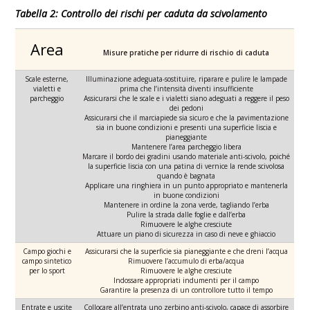
Tabella 2: Controllo dei rischi per caduta da scivolamento
Area
Misure pratiche per ridurre di rischio di caduta
Scale esterne,
Illuminazione adeguata-sostituire, riparare e pulire le lampade
vialetti e
prima che l’intensità diventi insufficiente
parcheggio
Assicurarsi che le scale e i vialetti siano adeguati a reggere il peso
dei pedoni
Assicurarsi che il marciapiede sia sicuro e che la pavimentazione
sia in buone condizioni e presenti una superficie liscia e
pianeggiante
Mantenere l’area parcheggio libera
Marcare il bordo dei gradini usando materiale anti-scivolo, poiché
la superficie liscia con una patina di vernice la rende scivolosa
quando è bagnata
Applicare una ringhiera in un punto appropriato e mantenerla
in buone condizioni
Mantenere in ordine la zona verde, tagliando l’erba
Pulire la strada dalle foglie e dall’erba
Rimuovere le alghe cresciute
Attuare un piano di sicurezza in caso di neve e ghiaccio
Campo giochi e
Assicurarsi che la superficie sia pianeggiante e che dreni l’acqua
campo sintetico
Rimuovere l’accumulo di erba/acqua
per lo sport
Rimuovere le alghe cresciute
Indossare appropriati indumenti per il campo
Garantire la presenza di un controllore tutto il tempo
Entrate e uscite
Collocare all’entrata uno zerbino anti-scivolo, capace di assorbire