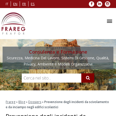
Facebook
LinkedIn
Inst
IT
EN
FR
ES
Consulenza e Formazione
Sicurezza, Medicina Del Lavoro, Sistemi Di Gestione, Qualità,
Privacy, Ambiente e Modelli Organizzativi
Frareg
»
Blog
»
Dossiers
»
Prevenzione degli incidenti da scivolamento
e da inciampo negli edifici scolastici