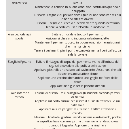
dell’edificio
l’acqua
Mantenere lo zerbino in buone condizioni sostituirlo quando è
inzuppato
Disporre il segnale di pericolo dove i gradini non sono ben visibili
e hanno altezze diverse
Disporre il segnale di rischio di scivolamento quando necessario
Tenere la porta chiusa e bloccata in modo sicuro
Area dedicata agli
Evitare di lucidare troppo il pavimento
sports
Assicurarsi che siano indossate calzature adatte
Mantenere il pavimento opaco in buone condizioni e assicurarsi
che rimanga piano
Tenere i pavimenti piani puliti e completamente liberi dall’acqua
e dalla polvere
Spogliatoi/piscine
Evitare il ristagno di acqua dal pavimento vicino all’entrata dei
ragazzi-provvedere alla pulizia delle scarpe
Applicare piastrelle anti-scivolo sul pavimento. Assicurarsi che tali
piastrelle siano adatte e sicure
Applicare uno zerbino drenante o una griglia nell’area delle
docce
Applicare maniglie per le persone disabili
Scale interne e
Cercare di distribuire il passaggio degli studenti creando percorsi
corridoi
di traffico
Applicare sul posto misure per gestire il flusso di traffico su e giù
dalle scale
Applicare misure per gestire il flusso di traffico attraverso i
corridoi
Marcare il bordo dei gradini usando materiale anti-scivolo, poiché
la superficie liscia con una patina di vernice la rende scivolosa
quando è bagnata. Applicare una ringhiera