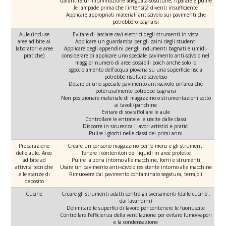
Garantire un’illuminazione adeguata-sostituire, riparare e pulire
le lampade prima che l’intensità diventi insufficiente
Applicare appropriati materiali antiscivolo sui pavimenti che
potrebbero bagnarsi
Aule (incluse
Evitare di lasciare cavi elettrici degli strumenti in vista
aree adibite ai
Applicare un guardaroba per gli zaini degli studenti
laboratori e aree
Applicare degli appendini per gli indumenti bagnati e umidi-
pratiche)
considerare di applicare uno speciale pavimento anti-scivolo nel
maggior numero di aree possibili poich anche solo lo
sgocciolamento dell’acqua piovana su una superficie liscia
potrebbe risultare scivoloso
Dotare di uno speciale pavimento anti-scivolo un’area che
potenzialmente potrebbe bagnarsi
Non posizionare materiale di magazzino o strumentazioni sotto
ai tavoli/panchine
Evitare di sovraffollare le aule
Controllare le entrate e le uscite dalle classi
Disporre in sicurezza i lavori artistici e pratici
Pulire i giochi nelle classi dei primi anni
Preparazione
Creare un consono magazzino per le merci e gli strumenti
delle aule, Aree
Tenere i contenitori dei liquidi in aree protette
adibite ad
Pulire la zona intorno alle macchine, forni e strumenti
attività tecniche
Usare un pavimento anti-scivolo resistente intorno alle macchine
e le stanze di
Rimuovere dal pavimento contaminato segatura, terra,oli
deposito
Cucine
Creare gli strumenti adatti contro gli sversamenti (dalle cucine ,
dai lavandini)
Delimitare le superfici di lavoro per contenere le fuoriuscite
Controllare l’efficienza della ventilazione per evitare fumo/vapori
e la condensazione