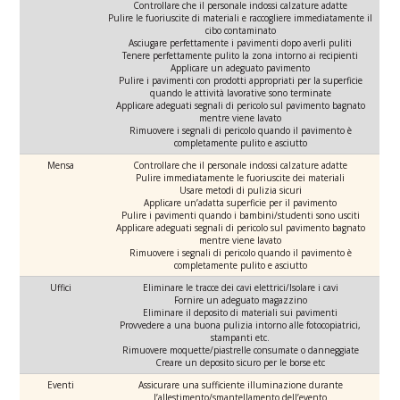
Controllare che il personale indossi calzature adatte
Pulire le fuoriuscite di materiali e raccogliere immediatamente il
cibo contaminato
Asciugare perfettamente i pavimenti dopo averli puliti
Tenere perfettamente pulito la zona intorno ai recipienti
Applicare un adeguato pavimento
Pulire i pavimenti con prodotti appropriati per la superficie
quando le attività lavorative sono terminate
Applicare adeguati segnali di pericolo sul pavimento bagnato
mentre viene lavato
Rimuovere i segnali di pericolo quando il pavimento è
completamente pulito e asciutto
Mensa
Controllare che il personale indossi calzature adatte
Pulire immediatamente le fuoriuscite dei materiali
Usare metodi di pulizia sicuri
Applicare un’adatta superficie per il pavimento
Pulire i pavimenti quando i bambini/studenti sono usciti
Applicare adeguati segnali di pericolo sul pavimento bagnato
mentre viene lavato
Rimuovere i segnali di pericolo quando il pavimento è
completamente pulito e asciutto
Uffici
Eliminare le tracce dei cavi elettrici/Isolare i cavi
Fornire un adeguato magazzino
Eliminare il deposito di materiali sui pavimenti
Provvedere a una buona pulizia intorno alle fotocopiatrici,
stampanti etc.
Rimuovere moquette/piastrelle consumate o danneggiate
Creare un deposito sicuro per le borse etc
Eventi
Assicurare una sufficiente illuminazione durante
l’allestimento/smantellamento dell’evento