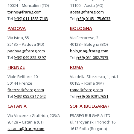
10024 – Moncalieri (TO)
11100 – Aosta (AO)
torino@frareg.com
aosta@frareg.com
Tel
(+39) 011 1883.7163
Tel
(+39) 0165 175.6033
PADOVA
BOLOGNA
Via Istria, 55
Via Ferrarese, 3
35135 – Padova (PD)
40128 – Bologna (BO)
padova@frareg.com
bologna@frareg.com
Tel
(+39) 049 825.8397
Tel
(+39) 051 082.7375
FIRENZE
ROMA
Viale Belfiore, 10
Via della Sforzesca, 1, int.1
50144 Firenze
00185 – Roma (RM)
firenze@frareg.com
roma@frareg.com
Tel
(+39) 055.0317.642
Tel
(+39) 06 9291.7651
CATANIA
SOFIA (BULGARIA)
Via Vincenzo Giuffrida, 203/A
FRAREG BULGARIA LTD
95128 – Catania (CT)
ul. “Troyanski Prohod” 16
catania@frareg.com
1612 Sofia (Bulgaria)