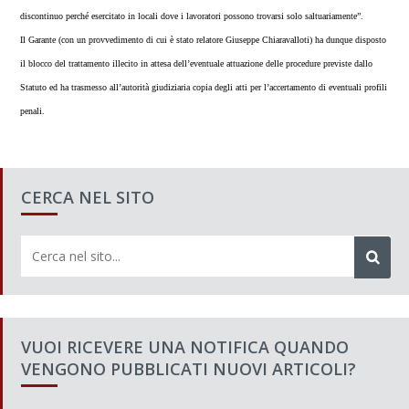
discontinuo perché esercitato in locali dove i lavoratori possono trovarsi solo saltuariamente”.
Il Garante (con un provvedimento di cui è stato relatore Giuseppe Chiaravalloti) ha dunque disposto
il blocco del trattamento illecito in attesa dell’eventuale attuazione delle procedure previste dallo
Statuto ed ha trasmesso all’autorità giudiziaria copia degli atti per l’accertamento di eventuali profili
penali.
CERCA NEL SITO
VUOI RICEVERE UNA NOTIFICA QUANDO
VENGONO PUBBLICATI NUOVI ARTICOLI?