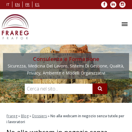
Facebook
LinkedIn
Inst
IT
EN
FR
ES
Consulenza e Formazione
Sicurezza, Medicina Del Lavoro, Sistemi Di Gestione, Qualità,
Privacy, Ambiente e Modelli Organizzativi
Frareg
»
Blog
»
Dossiers
»
No alla webcam in negozio senza tutele per
i lavoratori