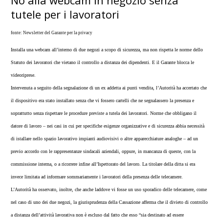
No alla webcam in negozio senza
tutele per i lavoratori
fonte: Newsletter del Garante per la privacy
Installa una webcam all’interno di due negozi a scopo di sicurezza, ma non rispetta le norme dello
Statuto dei lavoratori che vietano il controllo a distanza dei dipendenti. E il Garante blocca le
videoriprese.
Intervenuta a seguito della segnalazione di un ex addetta ai punti vendita, l’Autorità ha accertato che
il dispositivo era stato installato senza che vi fossero cartelli che ne segnalassero la presenza e
soprattutto senza rispettare le procedure previste a tutela dei lavoratori. Norme che obbligano il
datore di lavoro – nei casi in cui per specifiche esigenze organizzative e di sicurezza abbia necessità
di istallare nello spazio lavorativo impianti audiovisivi o altre apparecchiature analoghe – ad un
previo accordo con le rappresentanze sindacali aziendali, oppure, in mancanza di queste, con la
commissione interna, o a ricorrere infine all’Ispettorato del lavoro. La titolare della ditta si era
invece limitata ad informare sommariamente i lavoratori della presenza delle telecamere.
L’Autorità ha osservato, inoltre, che anche laddove vi fosse un uso sporadico delle telecamere, come
nel caso di uno dei due negozi, la giurisprudenza della Cassazione afferma che il divieto di controllo
a distanza dell’attività lavorativa non è escluso dal fatto che esso “sia destinato ad essere