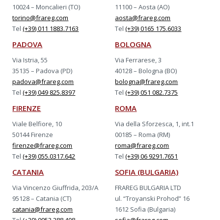
10024 – Moncalieri (TO)
11100 – Aosta (AO)
torino@frareg.com
aosta@frareg.com
Tel
(+39) 011 1883.7163
Tel
(+39) 0165 175.6033
PADOVA
BOLOGNA
Via Istria, 55
Via Ferrarese, 3
35135 – Padova (PD)
40128 – Bologna (BO)
padova@frareg.com
bologna@frareg.com
Tel
(+39) 049 825.8397
Tel
(+39) 051 082.7375
FIRENZE
ROMA
Viale Belfiore, 10
Via della Sforzesca, 1, int.1
50144 Firenze
00185 – Roma (RM)
firenze@frareg.com
roma@frareg.com
Tel
(+39) 055.0317.642
Tel
(+39) 06 9291.7651
CATANIA
SOFIA (BULGARIA)
Via Vincenzo Giuffrida, 203/A
FRAREG BULGARIA LTD
95128 – Catania (CT)
ul. “Troyanski Prohod” 16
catania@frareg.com
1612 Sofia (Bulgaria)