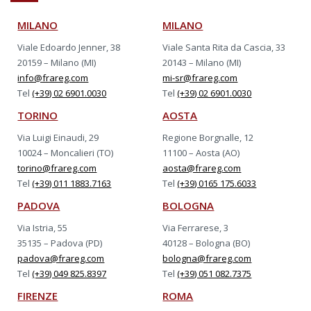
MILANO
MILANO
Viale Edoardo Jenner, 38
Viale Santa Rita da Cascia, 33
20159 – Milano (MI)
20143 – Milano (MI)
info@frareg.com
mi-sr@frareg.com
Tel
(+39) 02 6901.0030
Tel
(+39) 02 6901.0030
TORINO
AOSTA
Via Luigi Einaudi, 29
Regione Borgnalle, 12
10024 – Moncalieri (TO)
11100 – Aosta (AO)
torino@frareg.com
aosta@frareg.com
Tel
(+39) 011 1883.7163
Tel
(+39) 0165 175.6033
PADOVA
BOLOGNA
Via Istria, 55
Via Ferrarese, 3
35135 – Padova (PD)
40128 – Bologna (BO)
padova@frareg.com
bologna@frareg.com
Tel
(+39) 049 825.8397
Tel
(+39) 051 082.7375
FIRENZE
ROMA