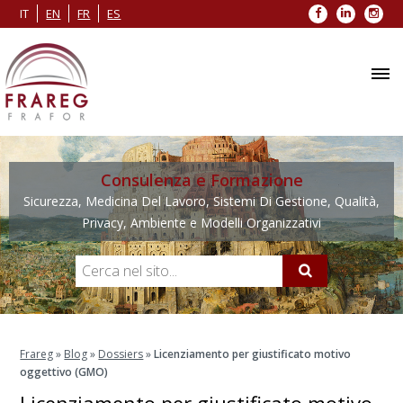
Facebook
LinkedIn
Inst
IT
EN
FR
ES
Consulenza e Formazione
Sicurezza, Medicina Del Lavoro, Sistemi Di Gestione, Qualità,
Privacy, Ambiente e Modelli Organizzativi
Frareg
»
Blog
»
Dossiers
»
Licenziamento per giustificato motivo
oggettivo (GMO)