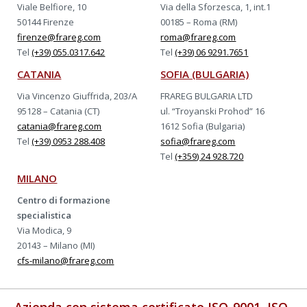
Viale Belfiore, 10
Via della Sforzesca, 1, int.1
50144 Firenze
00185 – Roma (RM)
firenze@frareg.com
roma@frareg.com
Tel
(+39) 055.0317.642
Tel
(+39) 06 9291.7651
CATANIA
SOFIA (BULGARIA)
Via Vincenzo Giuffrida, 203/A
FRAREG BULGARIA LTD
95128 – Catania (CT)
ul. “Troyanski Prohod” 16
catania@frareg.com
1612 Sofia (Bulgaria)
Tel
(+39) 0953 288.408
sofia@frareg.com
Tel
(+359) 24 928.720
MILANO
Centro di formazione
specialistica
Via Modica, 9
20143 – Milano (MI)
cfs-milano@frareg.com